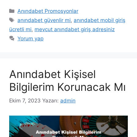
Kategoriler
Anındabet Promosyonlar
Etiketler
anındabet güvenlir mi
,
anındabet mobil giriş
ücretli mi
,
mevcut anındabet giriş adresiniz
Yorum yap
Anındabet Kişisel
Bilgilerim Korunacak Mı
Ekim 7, 2023
Yazarı:
admin