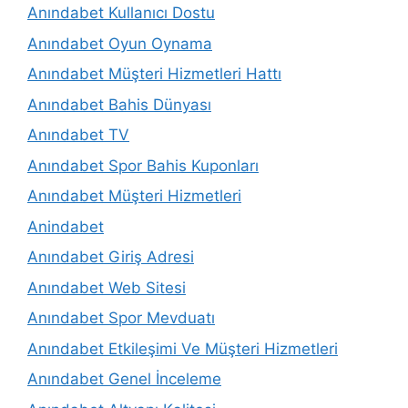
Anındabet Kullanıcı Dostu
Anındabet Oyun Oynama
Anındabet Müşteri Hizmetleri Hattı
Anındabet Bahis Dünyası
Anındabet TV
Anındabet Spor Bahis Kuponları
Anındabet Müşteri Hizmetleri
Anindabet
Anındabet Giriş Adresi
Anındabet Web Sitesi
Anındabet Spor Mevduatı
Anındabet Etkileşimi Ve Müşteri Hizmetleri
Anındabet Genel İnceleme