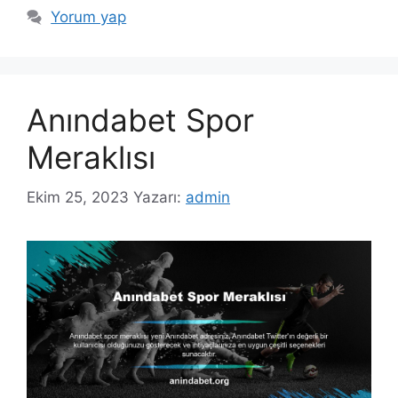
Yorum yap
Anındabet Spor
Meraklısı
Ekim 25, 2023
Yazarı:
admin