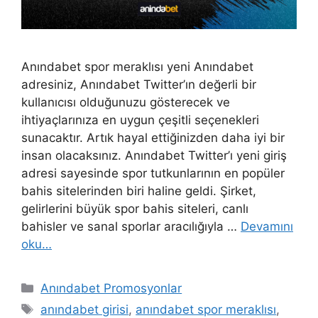
Anındabet spor meraklısı yeni Anındabet
adresiniz, Anındabet Twitter’ın değerli bir
kullanıcısı olduğunuzu gösterecek ve
ihtiyaçlarınıza en uygun çeşitli seçenekleri
sunacaktır. Artık hayal ettiğinizden daha iyi bir
insan olacaksınız. Anındabet Twitter’ı yeni giriş
adresi sayesinde spor tutkunlarının en popüler
bahis sitelerinden biri haline geldi. Şirket,
gelirlerini büyük spor bahis siteleri, canlı
bahisler ve sanal sporlar aracılığıyla …
Devamını
oku…
Kategoriler
Anındabet Promosyonlar
Etiketler
anındabet girisi
,
anındabet spor meraklısı
,