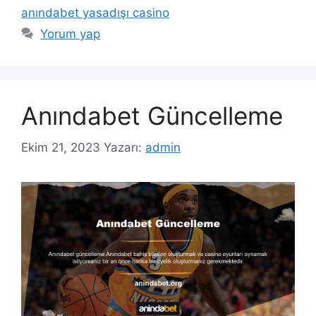
anındabet yasadışı casino
Yorum yap
Anındabet Güncelleme
Ekim 21, 2023
Yazarı:
admin