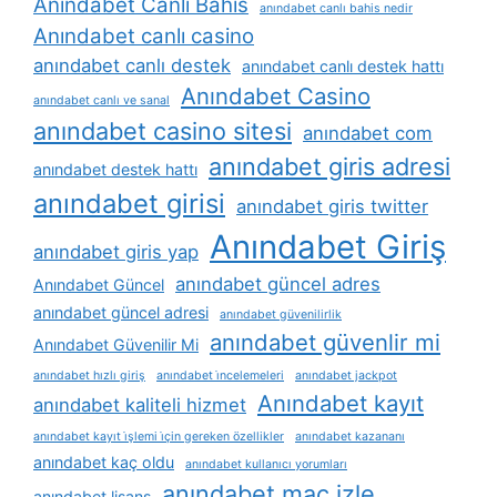
Anındabet Canlı Bahis
anındabet canlı bahis nedir
Anındabet canlı casino
anındabet canlı destek
anındabet canlı destek hattı
Anındabet Casino
anındabet canlı ve sanal
anındabet casino sitesi
anındabet com
anındabet giris adresi
anındabet destek hattı
anındabet girisi
anındabet giris twitter
Anındabet Giriş
anındabet giris yap
anındabet güncel adres
Anındabet Güncel
anındabet güncel adresi
anındabet güvenilirlik
anındabet güvenlir mi
Anındabet Güvenilir Mi
anındabet hızlı giriş
anındabet i̇ncelemeleri
anındabet jackpot
Anındabet kayıt
anındabet kaliteli hizmet
anındabet kayıt i̇şlemi i̇çin gereken özellikler
anındabet kazananı
anındabet kaç oldu
anındabet kullanıcı yorumları
anındabet maç izle
anındabet lisans