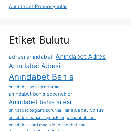
Anındabet Promosyonlar
Etiket Bulutu
Anındabet Adres
adresi anındabet
Anındabet Adresi
Anındabet Bahis
anındabet bahis platformu
anındabet bahis seçenekleri
Anındabet bahis sitesi
anındabet bonus
anındabet bağlantı sorunları
anındabet bonus seçenekleri
anındabet canli
anındabet canli maç izle
anındabet canlı