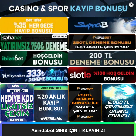
×
Anındabet GİRİŞ İÇİN TIKLAYINIZ!