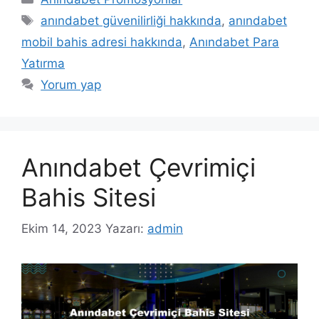
Etiketler
anındabet güvenilirliği hakkında
,
anındabet
mobil bahis adresi hakkında
,
Anındabet Para
Yatırma
Yorum yap
Anındabet Çevrimiçi
Bahis Sitesi
Ekim 14, 2023
Yazarı:
admin