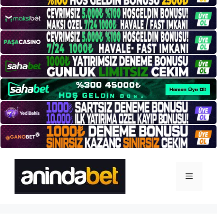
İçeriğe
atla
Menü