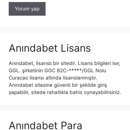
Anındabet Lisans
Anındabet, lisanslı bir sitedir. Lisans bilgileri ise;
GGL. şirketinin GGC B2C-*****/GGL Nolu
Curacao lisansı altında lisanslanmıştır.
Anındabet sitesine güvenli bir şekilde giriş
yapabilir, sitede rahatlıkla bahis oynayabilirsiniz.
Anındabet Para