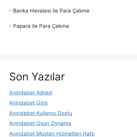
- Banka Havalesi ile Para Çekme
- Papara ile Para Çekme
Son Yazılar
Anindabet Adresi
Anindabet Giriş
Anındabet Kullanıcı Dostu
Anındabet Oyun Oynama
Anındabet Müşteri Hizmetleri Hattı