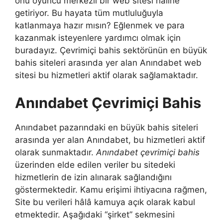
onu oyuncu merkezli bir web sitesi haline
getiriyor. Bu hayata tüm mutluluğuyla
katlanmaya hazır mısın? Eğlenmek ve para
kazanmak isteyenlere yardımcı olmak için
buradayız. Çevrimiçi bahis sektörünün en büyük
bahis siteleri arasında yer alan Anındabet web
sitesi bu hizmetleri aktif olarak sağlamaktadır.
Anındabet Çevrimiçi Bahis
Anındabet pazarındaki en büyük bahis siteleri
arasında yer alan Anındabet, bu hizmetleri aktif
olarak sunmaktadır.
Anındabet çevrimiçi bahis
üzerinden elde edilen veriler bu sitedeki
hizmetlerin de izin alınarak sağlandığını
göstermektedir. Kamu erişimi ihtiyacına rağmen,
Site bu verileri hâlâ kamuya açık olarak kabul
etmektedir. Aşağıdaki “şirket” sekmesini