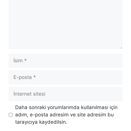
İsim
E-
posta
İnternet
sitesi
Daha sonraki yorumlarımda kullanılması için
adım, e-posta adresim ve site adresim bu
tarayıcıya kaydedilsin.