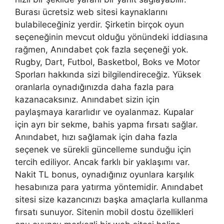
Burası ücretsiz web sitesi kaynaklarını
bulabileceğiniz yerdir. Şirketin birçok oyun
seçeneğinin mevcut olduğu yönündeki iddiasına
rağmen, Anındabet çok fazla seçeneği yok.
Rugby, Dart, Futbol, ​​Basketbol, ​​Boks ve Motor
Sporları hakkında sizi bilgilendireceğiz. Yüksek
oranlarla oynadığınızda daha fazla para
kazanacaksınız. Anındabet sizin için
paylaşmaya kararlıdır ve oyalanmaz. Kupalar
için ayrı bir sekme, bahis yapma fırsatı sağlar.
Anındabet, hızı sağlamak için daha fazla
seçenek ve sürekli güncelleme sunduğu için
tercih ediliyor. Ancak farklı bir yaklaşımı var.
Nakit TL bonus, oynadığınız oyunlara karşılık
hesabınıza para yatırma yöntemidir. Anındabet
sitesi size kazancınızı başka amaçlarla kullanma
fırsatı sunuyor. Sitenin mobil dostu özellikleri