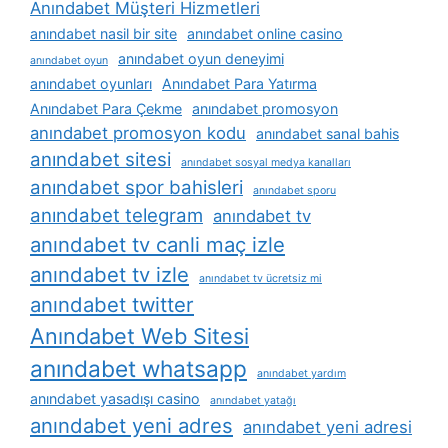
Anındabet Müşteri Hizmetleri
anındabet nasil bir site
anındabet online casino
anındabet oyun deneyimi
anındabet oyun
anındabet oyunları
Anındabet Para Yatırma
Anındabet Para Çekme
anındabet promosyon
anındabet promosyon kodu
anındabet sanal bahis
anındabet sitesi
anındabet sosyal medya kanalları
anındabet spor bahisleri
anındabet sporu
anındabet telegram
anındabet tv
anındabet tv canli maç izle
anındabet tv izle
anındabet tv ücretsiz mi
anındabet twitter
Anındabet Web Sitesi
anındabet whatsapp
anındabet yardım
anındabet yasadışı casino
anındabet yatağı
anındabet yeni adres
anındabet yeni adresi