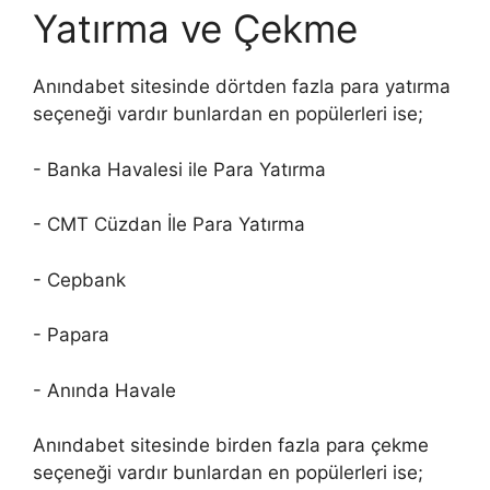
Yatırma ve Çekme
Anındabet sitesinde dörtden fazla para yatırma
seçeneği vardır bunlardan en popülerleri ise;
- Banka Havalesi ile Para Yatırma
- CMT Cüzdan İle Para Yatırma
- Cepbank
- Papara
- Anında Havale
Anındabet sitesinde birden fazla para çekme
seçeneği vardır bunlardan en popülerleri ise;