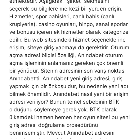
etmektedir. Aşağıdaki “şirket” sekmesini
seçerek bu bilgilere merkezi bir yerden erişin.
Hizmetler, spor bahisleri, canlı bahis (canlı
krupiyerle), casino oyunları, bingo, sanal sporlar
ve bonusu içeren ek hizmetler olarak kategorize
edilir. Bu web sitesindeki hizmet seçeneklerine
erişim, siteye giriş yapmayı da gerektirir. Oturum
açma adresi bilgisi özelliği, Anındabet oturum
açma işleminin anlamanız gereken çok önemli
bir yönüdür. Sitenin adresinin son varış noktası
Anındabet’ti. Anındabet yeni giriş adresi, giriş
yapmak için bir önkoşuldur, bu nedenle yeni adı
bilmek önemlidir. Anındabet nasıl yeni bir erişim
adresi veriliyor? Bunun temel sebebinin BTK
olduğunu söylemeye gerek yok. BTK olarak
ülkemdeki hemen hemen her oyun sitesi bu yeni
giriş adresi doğrulama prosedürünü
benimsemiştir. Mevcut Anındabet adresini