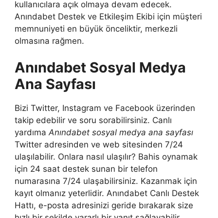
kullanıcılara açık olmaya devam edecek.
Anındabet Destek ve Etkileşim Ekibi için müşteri
memnuniyeti en büyük önceliktir, merkezli
olmasına rağmen.
Anındabet Sosyal Medya
Ana Sayfası
Bizi Twitter, Instagram ve Facebook üzerinden
takip edebilir ve soru sorabilirsiniz. Canlı
yardıma
Anındabet sosyal medya ana sayfası
Twitter adresinden ve web sitesinden 7/24
ulaşılabilir. Onlara nasıl ulaşılır? Bahis oynamak
için 24 saat destek sunan bir telefon
numarasına 7/24 ulaşabilirsiniz. Kazanmak için
kayıt olmanız yeterlidir. Anındabet Canlı Destek
Hattı, e-posta adresinizi geride bırakarak size
hızlı bir şekilde yararlı bir yanıt sağlayabilir.