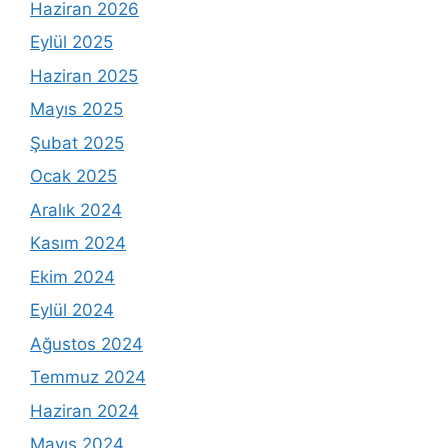
Haziran 2026
Eylül 2025
Haziran 2025
Mayıs 2025
Şubat 2025
Ocak 2025
Aralık 2024
Kasım 2024
Ekim 2024
Eylül 2024
Ağustos 2024
Temmuz 2024
Haziran 2024
Mayıs 2024