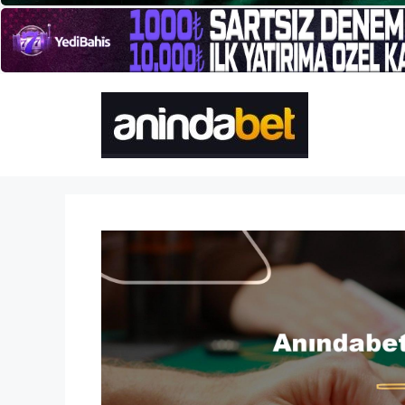
İçeriğe
atla