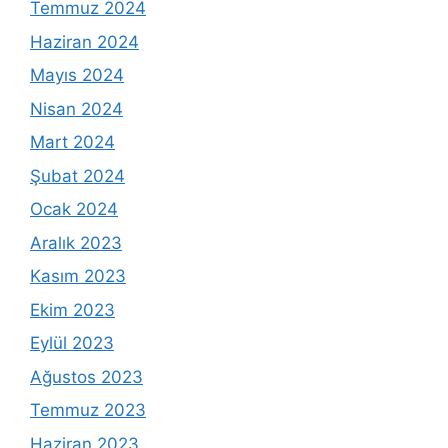
Temmuz 2024
Haziran 2024
Mayıs 2024
Nisan 2024
Mart 2024
Şubat 2024
Ocak 2024
Aralık 2023
Kasım 2023
Ekim 2023
Eylül 2023
Ağustos 2023
Temmuz 2023
Haziran 2023