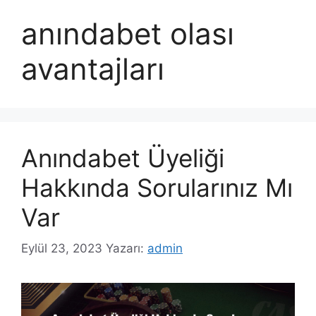
anındabet olası
avantajları
Anındabet Üyeliği
Hakkında Sorularınız Mı
Var
Eylül 23, 2023
Yazarı:
admin