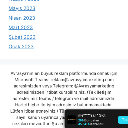
Mayıs 2023
Nisan 2023
Mart 2023
Şubat 2023
Ocak 2023
Avrasya'nın en büyük reklam platformunda olmak için
Microsoft Teams:
reklam@avrasyamarketing.com
adresimizden veya Telegram: @Avrasyamarketing
adresimizden irtibat kurabilirsiniz. (Tek iletişim
adreslerimiz teams / telegram ve mail adresimizdir.
Harici hiçbir iletişim adresimiz bulunmamaktadır.
Lütfen itibar etmeyiniz.) Türkiye yasalarına göre 7258
sayılı kanun uyarınca yasa dışı bahis oynamanın
cezaları mevcuttur. Şu an bulunduğunuz site hiç bir