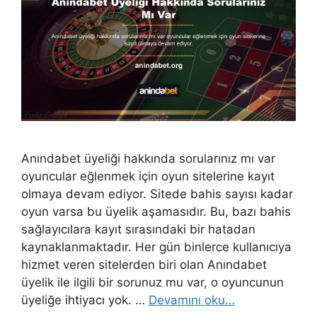
Anındabet üyeliği hakkında sorularınız mı var
oyuncular eğlenmek için oyun sitelerine kayıt
olmaya devam ediyor. Sitede bahis sayısı kadar
oyun varsa bu üyelik aşamasıdır. Bu, bazı bahis
sağlayıcılara kayıt sırasındaki bir hatadan
kaynaklanmaktadır. Her gün binlerce kullanıcıya
hizmet veren sitelerden biri olan Anındabet
üyelik ile ilgili bir sorunuz mu var, o oyuncunun
üyeliğe ihtiyacı yok. …
Devamını oku…