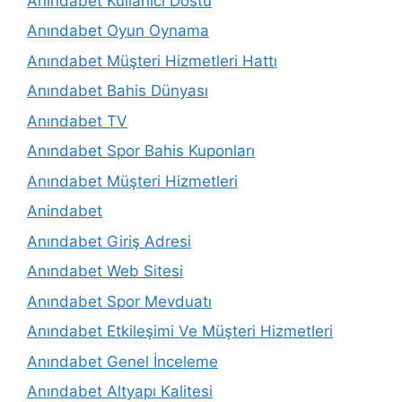
Anındabet Kullanıcı Dostu
Anındabet Oyun Oynama
Anındabet Müşteri Hizmetleri Hattı
Anındabet Bahis Dünyası
Anındabet TV
Anındabet Spor Bahis Kuponları
Anındabet Müşteri Hizmetleri
Anindabet
Anındabet Giriş Adresi
Anındabet Web Sitesi
Anındabet Spor Mevduatı
Anındabet Etkileşimi Ve Müşteri Hizmetleri
Anındabet Genel İnceleme
Anındabet Altyapı Kalitesi