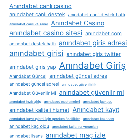
Anındabet canlı casino
anındabet canlı destek
anındabet canlı destek hattı
Anındabet Casino
anındabet canlı ve sanal
anındabet casino sitesi
anındabet com
anındabet giris adresi
anındabet destek hattı
anındabet girisi
anındabet giris twitter
Anındabet Giriş
anındabet giris yap
anındabet güncel adres
Anındabet Güncel
anındabet güncel adresi
anındabet güvenilirlik
anındabet güvenlir mi
Anındabet Güvenilir Mi
anındabet hızlı giriş
anındabet i̇ncelemeleri
anındabet jackpot
Anındabet kayıt
anındabet kaliteli hizmet
anındabet kayıt i̇şlemi i̇çin gereken özellikler
anındabet kazananı
anındabet kaç oldu
anındabet kullanıcı yorumları
anındabet maç izle
anındabet lisans