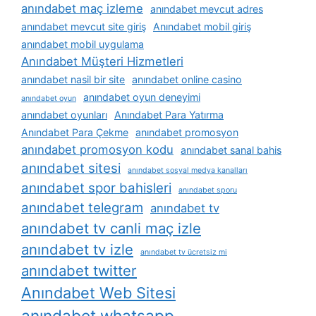
anındabet maç izleme
anındabet mevcut adres
anındabet mevcut site giriş
Anındabet mobil giriş
anındabet mobil uygulama
Anındabet Müşteri Hizmetleri
anındabet nasil bir site
anındabet online casino
anındabet oyun deneyimi
anındabet oyun
anındabet oyunları
Anındabet Para Yatırma
Anındabet Para Çekme
anındabet promosyon
anındabet promosyon kodu
anındabet sanal bahis
anındabet sitesi
anındabet sosyal medya kanalları
anındabet spor bahisleri
anındabet sporu
anındabet telegram
anındabet tv
anındabet tv canli maç izle
anındabet tv izle
anındabet tv ücretsiz mi
anındabet twitter
Anındabet Web Sitesi
anındabet whatsapp