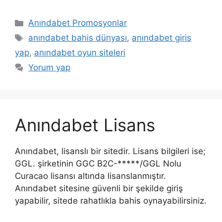
Kategoriler
Anındabet Promosyonlar
Etiketler
anındabet bahis dünyası
,
anındabet giris
yap
,
anındabet oyun siteleri
Yorum yap
Anındabet Lisans
Anındabet, lisanslı bir sitedir. Lisans bilgileri ise;
GGL. şirketinin GGC B2C-*****/GGL Nolu
Curacao lisansı altında lisanslanmıştır.
Anındabet sitesine güvenli bir şekilde giriş
yapabilir, sitede rahatlıkla bahis oynayabilirsiniz.