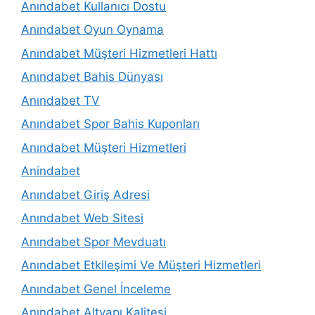
Anındabet Kullanıcı Dostu
Anındabet Oyun Oynama
Anındabet Müşteri Hizmetleri Hattı
Anındabet Bahis Dünyası
Anındabet TV
Anındabet Spor Bahis Kuponları
Anındabet Müşteri Hizmetleri
Anindabet
Anındabet Giriş Adresi
Anındabet Web Sitesi
Anındabet Spor Mevduatı
Anındabet Etkileşimi Ve Müşteri Hizmetleri
Anındabet Genel İnceleme
Anındabet Altyapı Kalitesi