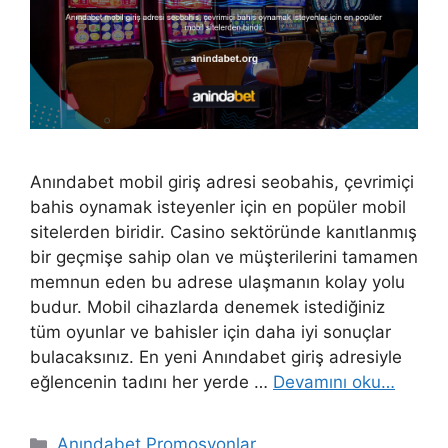
Anındabet mobil giriş adresi seobahis, çevrimiçi
bahis oynamak isteyenler için en popüler mobil
sitelerden biridir. Casino sektöründe kanıtlanmış
bir geçmişe sahip olan ve müşterilerini tamamen
memnun eden bu adrese ulaşmanın kolay yolu
budur. Mobil cihazlarda denemek istediğiniz
tüm oyunlar ve bahisler için daha iyi sonuçlar
bulacaksınız. En yeni Anındabet giriş adresiyle
eğlencenin tadını her yerde …
Devamını oku…
Kategoriler
Anındabet Promosyonlar