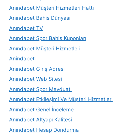
Anındabet Müşteri Hizmetleri Hattı
Anındabet Bahis Dünyası
Anındabet TV
Anındabet Spor Bahis Kuponları
Anındabet Müşteri Hizmetleri
Anindabet
Anındabet Giriş Adresi
Anındabet Web Sitesi
Anındabet Spor Mevduatı
Anındabet Etkileşimi Ve Müşteri Hizmetleri
Anındabet Genel İnceleme
Anındabet Altyapı Kalitesi
Anındabet Hesap Dondurma