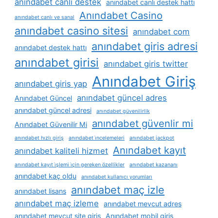
anındabet canlı destek
anındabet canlı destek hattı
Anındabet Casino
anındabet canlı ve sanal
anındabet casino sitesi
anındabet com
anındabet giris adresi
anındabet destek hattı
anındabet girisi
anındabet giris twitter
Anındabet Giriş
anındabet giris yap
anındabet güncel adres
Anındabet Güncel
anındabet güncel adresi
anındabet güvenilirlik
anındabet güvenlir mi
Anındabet Güvenilir Mi
anındabet hızlı giriş
anındabet i̇ncelemeleri
anındabet jackpot
Anındabet kayıt
anındabet kaliteli hizmet
anındabet kayıt i̇şlemi i̇çin gereken özellikler
anındabet kazananı
anındabet kaç oldu
anındabet kullanıcı yorumları
anındabet maç izle
anındabet lisans
anındabet maç izleme
anındabet mevcut adres
anındabet mevcut site giriş
Anındabet mobil giriş