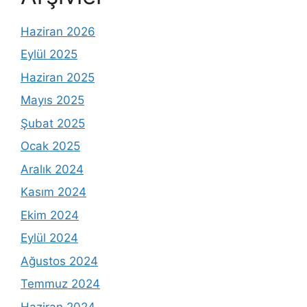
Haziran 2026
Eylül 2025
Haziran 2025
Mayıs 2025
Şubat 2025
Ocak 2025
Aralık 2024
Kasım 2024
Ekim 2024
Eylül 2024
Ağustos 2024
Temmuz 2024
Haziran 2024