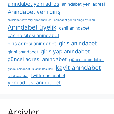
anındabet yeni adres
anındabet yeni adresi
Anındabet yeni giriş
anındabet çevrimiçi spor bahisleri
anındabet çeşitli bingo oyunları
Anındabet üyelik
canli anındabet
casino sitesi anındabet
giris anındabet
giris adresi anındabet
giris yap anındabet
girisi anındabet
güncel adresi anındabet
güncel anındabet
kayit anındabet
güncel anındabet kullanım koşulları
twitter anındabet
mobil anındabet
yeni adresi anındabet
Arşivler