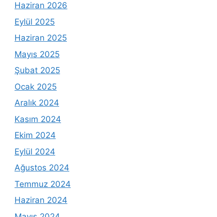
Haziran 2026
Eylül 2025
Haziran 2025
Mayıs 2025
Şubat 2025
Ocak 2025
Aralık 2024
Kasım 2024
Ekim 2024
Eylül 2024
Ağustos 2024
Temmuz 2024
Haziran 2024
Mayıs 2024