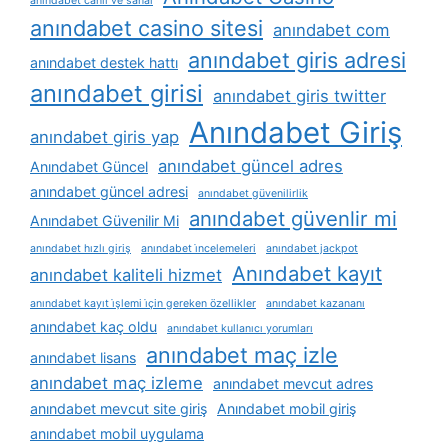
anındabet canlı ve sanal
anındabet casino sitesi
anındabet com
anındabet giris adresi
anındabet destek hattı
anındabet girisi
anındabet giris twitter
Anındabet Giriş
anındabet giris yap
anındabet güncel adres
Anındabet Güncel
anındabet güncel adresi
anındabet güvenilirlik
anındabet güvenlir mi
Anındabet Güvenilir Mi
anındabet hızlı giriş
anındabet i̇ncelemeleri
anındabet jackpot
Anındabet kayıt
anındabet kaliteli hizmet
anındabet kayıt i̇şlemi i̇çin gereken özellikler
anındabet kazananı
anındabet kaç oldu
anındabet kullanıcı yorumları
anındabet maç izle
anındabet lisans
anındabet maç izleme
anındabet mevcut adres
anındabet mevcut site giriş
Anındabet mobil giriş
anındabet mobil uygulama