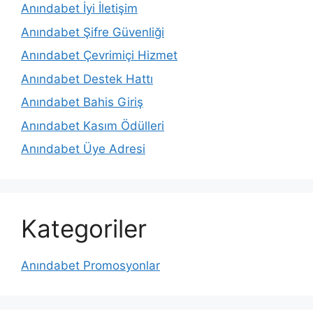
Anındabet İyi İletişim
Anındabet Şifre Güvenliği
Anındabet Çevrimiçi Hizmet
Anındabet Destek Hattı
Anındabet Bahis Giriş
Anındabet Kasım Ödülleri
Anındabet Üye Adresi
Kategoriler
Anındabet Promosyonlar