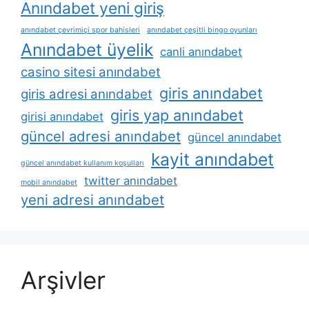
Anındabet yeni giriş
anındabet çevrimiçi spor bahisleri
anındabet çeşitli bingo oyunları
Anındabet üyelik
canli anındabet
casino sitesi anındabet
giris anındabet
giris adresi anındabet
giris yap anındabet
girisi anındabet
güncel adresi anındabet
güncel anındabet
kayit anındabet
güncel anındabet kullanım koşulları
twitter anındabet
mobil anındabet
yeni adresi anındabet
Arşivler