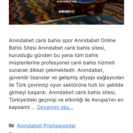
Anındabet canlı bahis spor Anındabet Online
Bahis Sitesi Anındabet canlı bahis sitesi,
kurulduğu günden bu yana tüm bahis
müşterilerine profesyonel canlı bahis hizmeti
sunarak dikkat çekmektedir. Anındabet,
güvenilir lisanslar ve gelişmiş altyapı sağlayıcıları
ile Türk çevrimiçi oyun sektörüne hızlı bir şekilde
girmeyi başardı. Anındabet canlı bahis sitesi,
Türkiye’deki geçmişi ve etkinliği ile Avrupa’nın en
kapsamlı …
Devamını oku…
Kategoriler
Anındabet Promosyonlar