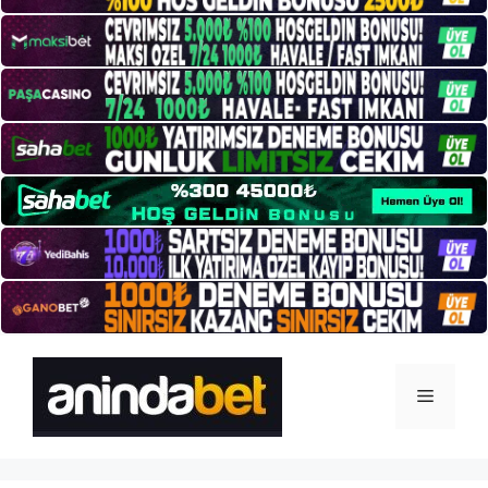
İçeriğe
atla
Menü