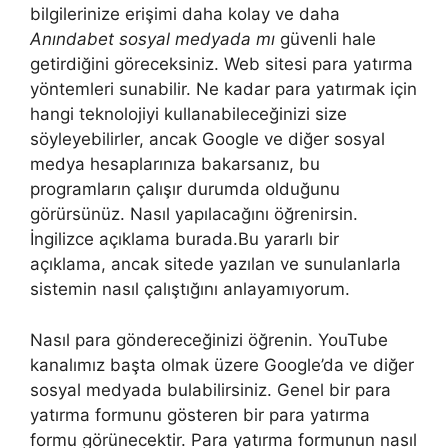
bilgilerinize erişimi daha kolay ve daha
Anındabet sosyal medyada mı
güvenli hale
getirdiğini göreceksiniz. Web sitesi para yatırma
yöntemleri sunabilir. Ne kadar para yatırmak için
hangi teknolojiyi kullanabileceğinizi size
söyleyebilirler, ancak Google ve diğer sosyal
medya hesaplarınıza bakarsanız, bu
programların çalışır durumda olduğunu
görürsünüz. Nasıl yapılacağını öğrenirsin.
İngilizce açıklama burada.Bu yararlı bir
açıklama, ancak sitede yazılan ve sunulanlarla
sistemin nasıl çalıştığını anlayamıyorum.
Nasıl para göndereceğinizi öğrenin. YouTube
kanalımız başta olmak üzere Google’da ve diğer
sosyal medyada bulabilirsiniz. Genel bir para
yatırma formunu gösteren bir para yatırma
formu görünecektir. Para yatırma formunun nasıl