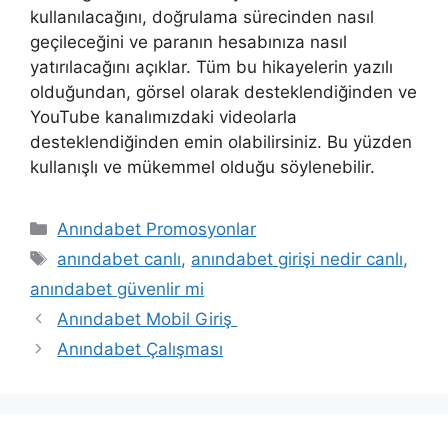
kullanılacağını, doğrulama sürecinden nasıl
geçileceğini ve paranın hesabınıza nasıl
yatırılacağını açıklar. Tüm bu hikayelerin yazılı
olduğundan, görsel olarak desteklendiğinden ve
YouTube kanalımızdaki videolarla
desteklendiğinden emin olabilirsiniz. Bu yüzden
kullanışlı ve mükemmel olduğu söylenebilir.
Kategoriler
Anındabet Promosyonlar
Etiketler
anındabet canlı
,
anındabet girişi nedir canlı
,
anındabet güvenlir mi
Anındabet Mobil Giriş
Anındabet Çalışması