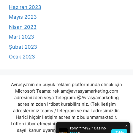
Haziran 2023
Mayıs 2023
Nisan 2023
Mart 2023
Şubat 2023
Ocak 2023
Avrasya'nın en büyük reklam platformunda olmak için
Microsoft Teams:
reklam@avrasyamarketing.com
adresimizden veya Telegram: @Avrasyamarketing
adresimizden irtibat kurabilirsiniz. (Tek iletişim
adreslerimiz teams / telegram ve mail adresimizdir.
Harici hiçbir iletişim adresimiz bulunmamaktadır.
Lütfen itibar etmeyiniz.) Türkiye yasalarına göre 7258
sayılı kanun uyarınca yasa dışı bahis oynamanın