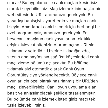
olacak! Bu uygulama ile canlı maçları kesintisiz
olarak izleyebilirsiniz. Maç izlemek için başka bir
web sitesinde URL aramanıza gerek yok. Bu
yasadışı bahisçiyi ziyaret edin ve maçları canlı
izleyin. Anındabet canlı izlemek için herhangi bir
özel program çalıştırmanıza gerek yok. En
heyecanlı maçların canlı yayınlarına tek tıkla
erişim. Mevcut sitenizin oturum açma URL’sini
tıklamanız yeterlidir. Üzerine tıkladığınızda,
sitenin ana sayfasının sağ üst köşesindeki canlı
maç izleme bölümü açılacaktır. Bu bölüme
tıklamak sizi otomatik olarak Canlı Oyun
Görüntüleyiciye yönlendirecektir. Böylece canlı
oyunlar için özel olarak hazırlanmış bir URL’den
maçı izleyebilirsiniz. Canlı oyun uygulama alanı
basit ve anlaşılır olacak şekilde tasarlanmıştır.
Bu bölümde canlı izlemek istediğiniz maçı tek
tuşla izleyebilirsiniz.