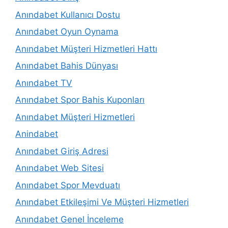
Anındabet Kullanıcı Dostu
Anındabet Oyun Oynama
Anındabet Müşteri Hizmetleri Hattı
Anındabet Bahis Dünyası
Anındabet TV
Anındabet Spor Bahis Kuponları
Anındabet Müşteri Hizmetleri
Anindabet
Anındabet Giriş Adresi
Anındabet Web Sitesi
Anındabet Spor Mevduatı
Anındabet Etkileşimi Ve Müşteri Hizmetleri
Anındabet Genel İnceleme