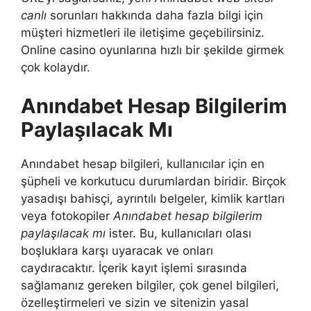
canlı
sorunları hakkında daha fazla bilgi için
müşteri hizmetleri ile iletişime geçebilirsiniz.
Online casino oyunlarına hızlı bir şekilde girmek
çok kolaydır.
Anındabet Hesap Bilgilerim
Paylaşılacak Mı
Anındabet hesap bilgileri, kullanıcılar için en
şüpheli ve korkutucu durumlardan biridir. Birçok
yasadışı bahisçi, ayrıntılı belgeler, kimlik kartları
veya fotokopiler
Anındabet hesap bilgilerim
paylaşılacak mı
ister. Bu, kullanıcıları olası
boşluklara karşı uyaracak ve onları
caydıracaktır. İçerik kayıt işlemi sırasında
sağlamanız gereken bilgiler, çok genel bilgileri,
özelleştirmeleri ve sizin ve sitenizin yasal