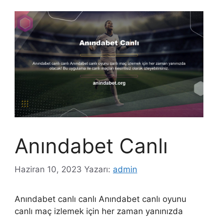
Anındabet Canlı
Haziran 10, 2023
Yazarı:
admin
Anındabet canlı canlı Anındabet canlı oyunu
canlı maç izlemek için her zaman yanınızda