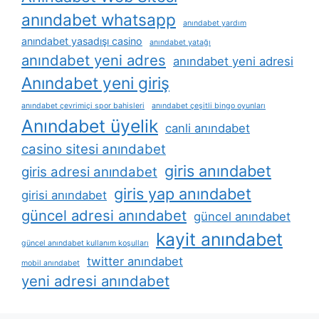
anındabet whatsapp
anındabet yardım
anındabet yasadışı casino
anındabet yatağı
anındabet yeni adres
anındabet yeni adresi
Anındabet yeni giriş
anındabet çevrimiçi spor bahisleri
anındabet çeşitli bingo oyunları
Anındabet üyelik
canli anındabet
casino sitesi anındabet
giris anındabet
giris adresi anındabet
giris yap anındabet
girisi anındabet
güncel adresi anındabet
güncel anındabet
kayit anındabet
güncel anındabet kullanım koşulları
twitter anındabet
mobil anındabet
yeni adresi anındabet