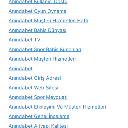
Anındabet Kullanıcı Dostu
Anındabet Oyun Oynama
Anındabet Müşteri Hizmetleri Hattı
Anındabet Bahis Dünyası
Anındabet TV
Anındabet Spor Bahis Kuponları
Anındabet Müşteri Hizmetleri
Anindabet
Anındabet Giriş Adresi
Anındabet Web Sitesi
Anındabet Spor Mevduatı
Anındabet Etkileşimi Ve Müşteri Hizmetleri
Anındabet Genel İnceleme
Anındabet Altyapı Kalitesi