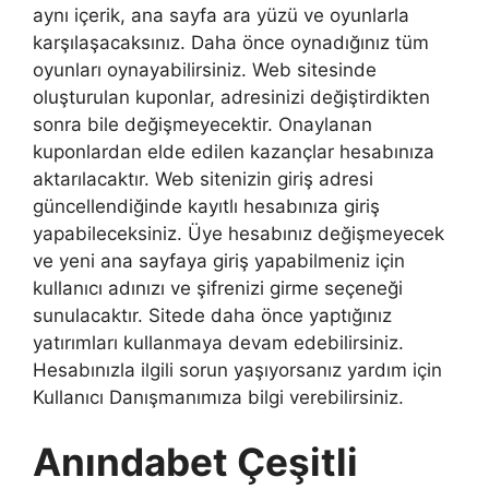
aynı içerik, ana sayfa ara yüzü ve oyunlarla
karşılaşacaksınız. Daha önce oynadığınız tüm
oyunları oynayabilirsiniz. Web sitesinde
oluşturulan kuponlar, adresinizi değiştirdikten
sonra bile değişmeyecektir. Onaylanan
kuponlardan elde edilen kazançlar hesabınıza
aktarılacaktır. Web sitenizin giriş adresi
güncellendiğinde kayıtlı hesabınıza giriş
yapabileceksiniz. Üye hesabınız değişmeyecek
ve yeni ana sayfaya giriş yapabilmeniz için
kullanıcı adınızı ve şifrenizi girme seçeneği
sunulacaktır. Sitede daha önce yaptığınız
yatırımları kullanmaya devam edebilirsiniz.
Hesabınızla ilgili sorun yaşıyorsanız yardım için
Kullanıcı Danışmanımıza bilgi verebilirsiniz.
Anındabet Çeşitli