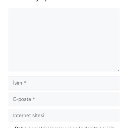
Yorum
İsim
E-
posta
İnternet
sitesi