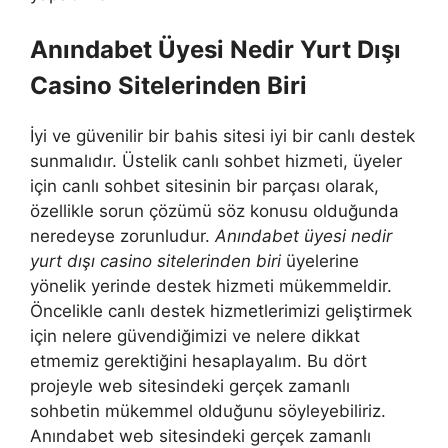
Anındabet Üyesi Nedir Yurt Dışı
Casino Sitelerinden Biri
İyi ve güvenilir bir bahis sitesi iyi bir canlı destek
sunmalıdır. Üstelik canlı sohbet hizmeti, üyeler
için canlı sohbet sitesinin bir parçası olarak,
özellikle sorun çözümü söz konusu olduğunda
neredeyse zorunludur.
Anındabet üyesi nedir
yurt dışı casino sitelerinden biri
üyelerine
yönelik yerinde destek hizmeti mükemmeldir.
Öncelikle canlı destek hizmetlerimizi geliştirmek
için nelere güvendiğimizi ve nelere dikkat
etmemiz gerektiğini hesaplayalım. Bu dört
projeyle web sitesindeki gerçek zamanlı
sohbetin mükemmel olduğunu söyleyebiliriz.
Anındabet web sitesindeki gerçek zamanlı