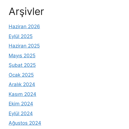
Arşivler
Haziran 2026
Eylül 2025
Haziran 2025
Mayıs 2025
Şubat 2025
Ocak 2025
Aralık 2024
Kasım 2024
Ekim 2024
Eylül 2024
Ağustos 2024