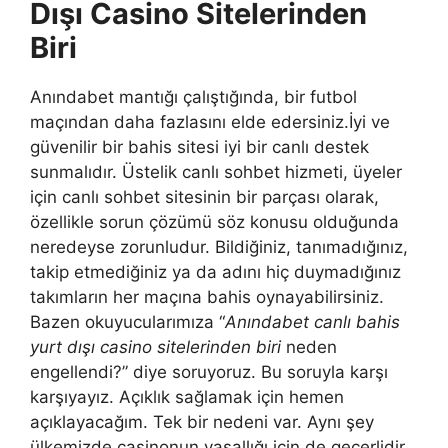
Dışı Casino Sitelerinden
Biri
Anındabet mantığı çalıştığında, bir futbol
maçından daha fazlasını elde edersiniz.İyi ve
güvenilir bir bahis sitesi iyi bir canlı destek
sunmalıdır. Üstelik canlı sohbet hizmeti, üyeler
için canlı sohbet sitesinin bir parçası olarak,
özellikle sorun çözümü söz konusu olduğunda
neredeyse zorunludur. Bildiğiniz, tanımadığınız,
takip etmediğiniz ya da adını hiç duymadığınız
takımların her maçına bahis oynayabilirsiniz.
Bazen okuyucularımıza “
Anındabet canlı bahis
yurt dışı casino sitelerinden biri
neden
engellendi?” diye soruyoruz. Bu soruyla karşı
karşıyayız. Açıklık sağlamak için hemen
açıklayacağım. Tek bir nedeni var. Aynı şey
ülkemizde casinonun yasallığı için de geçerlidir.