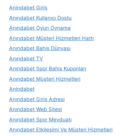
Anindabet Giriş
Anındabet Kullanıcı Dostu
Anındabet Oyun Oynama
Anındabet Müşteri Hizmetleri Hattı
Anındabet Bahis Dünyası
Anındabet TV
Anındabet Spor Bahis Kuponları
Anındabet Müşteri Hizmetleri
Anindabet
Anındabet Giriş Adresi
Anındabet Web Sitesi
Anındabet Spor Mevduatı
Anındabet Etkileşimi Ve Müşteri Hizmetleri