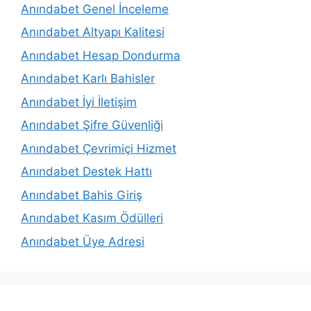
Anındabet Genel İnceleme
Anındabet Altyapı Kalitesi
Anındabet Hesap Dondurma
Anındabet Karlı Bahisler
Anındabet İyi İletişim
Anındabet Şifre Güvenliği
Anındabet Çevrimiçi Hizmet
Anındabet Destek Hattı
Anındabet Bahis Giriş
Anındabet Kasım Ödülleri
Anındabet Üye Adresi