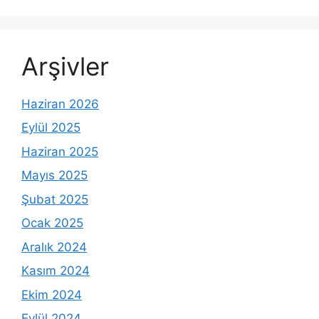
Arşivler
Haziran 2026
Eylül 2025
Haziran 2025
Mayıs 2025
Şubat 2025
Ocak 2025
Aralık 2024
Kasım 2024
Ekim 2024
Eylül 2024