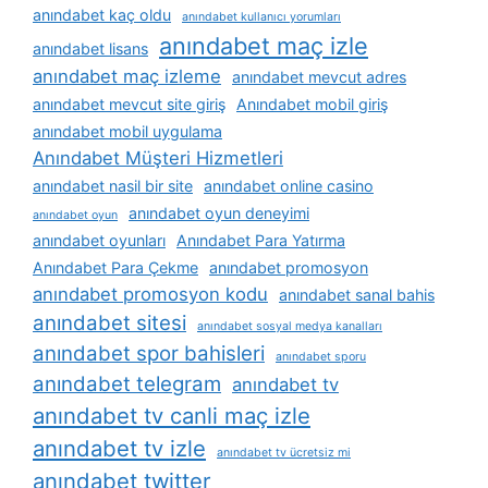
anındabet kaç oldu
anındabet kullanıcı yorumları
anındabet maç izle
anındabet lisans
anındabet maç izleme
anındabet mevcut adres
anındabet mevcut site giriş
Anındabet mobil giriş
anındabet mobil uygulama
Anındabet Müşteri Hizmetleri
anındabet nasil bir site
anındabet online casino
anındabet oyun deneyimi
anındabet oyun
anındabet oyunları
Anındabet Para Yatırma
Anındabet Para Çekme
anındabet promosyon
anındabet promosyon kodu
anındabet sanal bahis
anındabet sitesi
anındabet sosyal medya kanalları
anındabet spor bahisleri
anındabet sporu
anındabet telegram
anındabet tv
anındabet tv canli maç izle
anındabet tv izle
anındabet tv ücretsiz mi
anındabet twitter