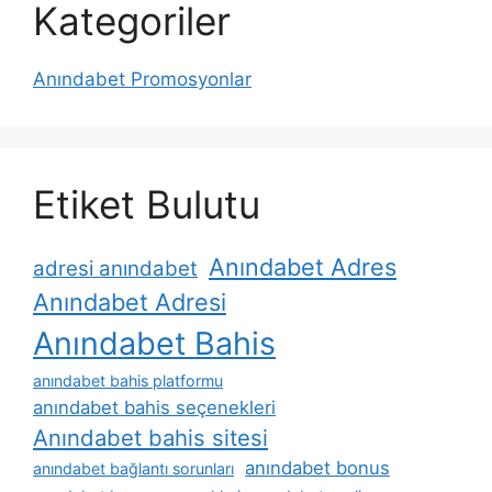
Kategoriler
Anındabet Promosyonlar
Etiket Bulutu
Anındabet Adres
adresi anındabet
Anındabet Adresi
Anındabet Bahis
anındabet bahis platformu
anındabet bahis seçenekleri
Anındabet bahis sitesi
anındabet bonus
anındabet bağlantı sorunları