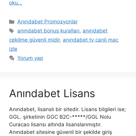
oku…
Kategoriler
Anındabet Promosyonlar
Etiketler
anındabet bonus kuralları
,
anındabet
çekilme güvenli midir
,
anındabet tv canli maç
izle
Yorum yap
Anındabet Lisans
Anındabet, lisanslı bir sitedir. Lisans bilgileri ise;
GGL. şirketinin GGC B2C-*****/GGL Nolu
Curacao lisansı altında lisanslanmıştır.
Anındabet sitesine güvenli bir şekilde giriş