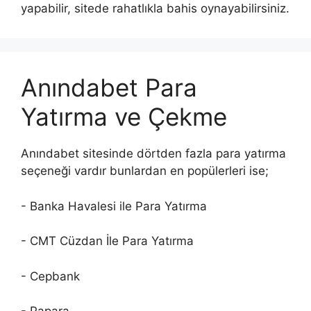
yapabilir, sitede rahatlıkla bahis oynayabilirsiniz.
Anındabet Para
Yatırma ve Çekme
Anındabet sitesinde dörtden fazla para yatırma
seçeneği vardır bunlardan en popülerleri ise;
- Banka Havalesi ile Para Yatırma
- CMT Cüzdan İle Para Yatırma
- Cepbank