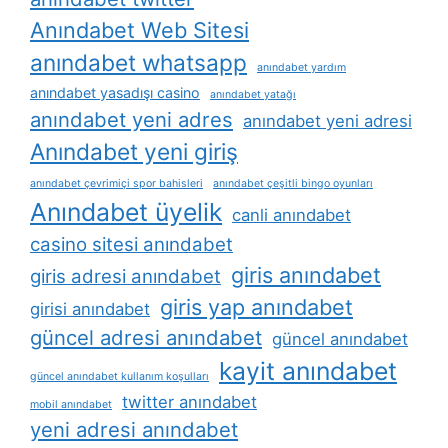
Anındabet Web Sitesi
anındabet whatsapp
anındabet yardım
anındabet yasadışı casino
anındabet yatağı
anındabet yeni adres
anındabet yeni adresi
Anındabet yeni giriş
anındabet çevrimiçi spor bahisleri
anındabet çeşitli bingo oyunları
Anındabet üyelik
canli anındabet
casino sitesi anındabet
giris anındabet
giris adresi anındabet
giris yap anındabet
girisi anındabet
güncel adresi anındabet
güncel anındabet
kayit anındabet
güncel anındabet kullanım koşulları
twitter anındabet
mobil anındabet
yeni adresi anındabet