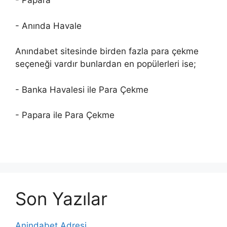
- Papara
- Anında Havale
Anındabet sitesinde birden fazla para çekme
seçeneği vardır bunlardan en popülerleri ise;
- Banka Havalesi ile Para Çekme
- Papara ile Para Çekme
Son Yazılar
Anindabet Adresi