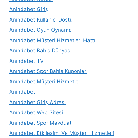
Anindabet Giriş
Anındabet Kullanıcı Dostu
Anındabet Oyun Oynama
Anındabet Müşteri Hizmetleri Hattı
Anındabet Bahis Dünyası
Anındabet TV
Anındabet Spor Bahis Kuponları
Anındabet Müşteri Hizmetleri
Anindabet
Anındabet Giriş Adresi
Anındabet Web Sitesi
Anındabet Spor Mevduatı
Anındabet Etkileşimi Ve Müşteri Hizmetleri