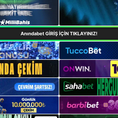
Anındabet GİRİŞ İÇİN TIKLAYINIZ!