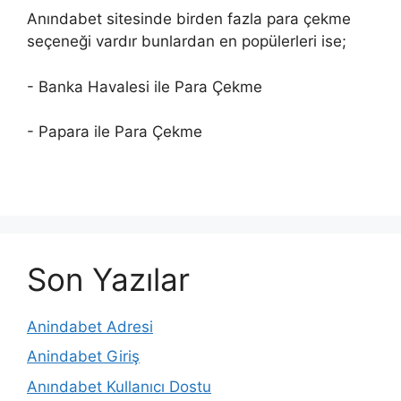
Anındabet sitesinde birden fazla para çekme
seçeneği vardır bunlardan en popülerleri ise;
- Banka Havalesi ile Para Çekme
- Papara ile Para Çekme
Son Yazılar
Anindabet Adresi
Anindabet Giriş
Anındabet Kullanıcı Dostu