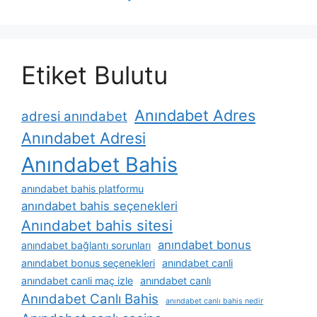
Etiket Bulutu
Anındabet Adres
adresi anındabet
Anındabet Adresi
Anındabet Bahis
anındabet bahis platformu
anındabet bahis seçenekleri
Anındabet bahis sitesi
anındabet bonus
anındabet bağlantı sorunları
anındabet bonus seçenekleri
anındabet canli
anındabet canli maç izle
anındabet canlı
Anındabet Canlı Bahis
anındabet canlı bahis nedir