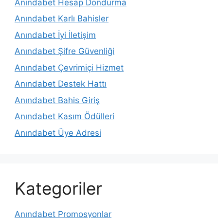
Anındabet Hesap Dondurma
Anındabet Karlı Bahisler
Anındabet İyi İletişim
Anındabet Şifre Güvenliği
Anındabet Çevrimiçi Hizmet
Anındabet Destek Hattı
Anındabet Bahis Giriş
Anındabet Kasım Ödülleri
Anındabet Üye Adresi
Kategoriler
Anındabet Promosyonlar