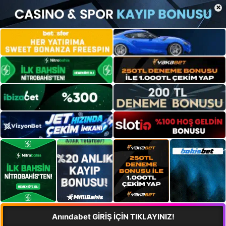
×
Anındabet GİRİŞ İÇİN TIKLAYINIZ!