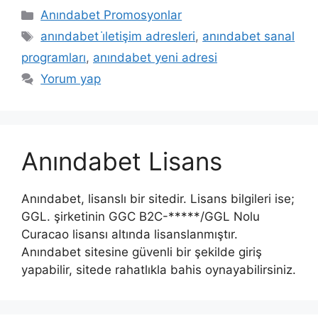
Kategoriler
Anındabet Promosyonlar
Etiketler
anındabet i̇letişim adresleri
,
anındabet sanal
programları
,
anındabet yeni adresi
Yorum yap
Anındabet Lisans
Anındabet, lisanslı bir sitedir. Lisans bilgileri ise;
GGL. şirketinin GGC B2C-*****/GGL Nolu
Curacao lisansı altında lisanslanmıştır.
Anındabet sitesine güvenli bir şekilde giriş
yapabilir, sitede rahatlıkla bahis oynayabilirsiniz.