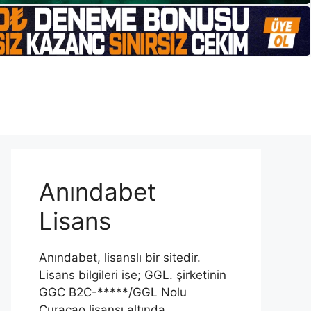
Anındabet
Lisans
Anındabet, lisanslı bir sitedir.
Lisans bilgileri ise; GGL. şirketinin
GGC B2C-*****/GGL Nolu
Curacao lisansı altında