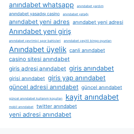
anındabet whatsapp
anındabet yardım
anındabet yasadışı casino
anındabet yatağı
anındabet yeni adres
anındabet yeni adresi
Anındabet yeni giriş
anındabet çevrimiçi spor bahisleri
anındabet çeşitli bingo oyunları
Anındabet üyelik
canli anındabet
casino sitesi anındabet
giris anındabet
giris adresi anındabet
giris yap anındabet
girisi anındabet
güncel adresi anındabet
güncel anındabet
kayit anındabet
güncel anındabet kullanım koşulları
twitter anındabet
mobil anındabet
yeni adresi anındabet