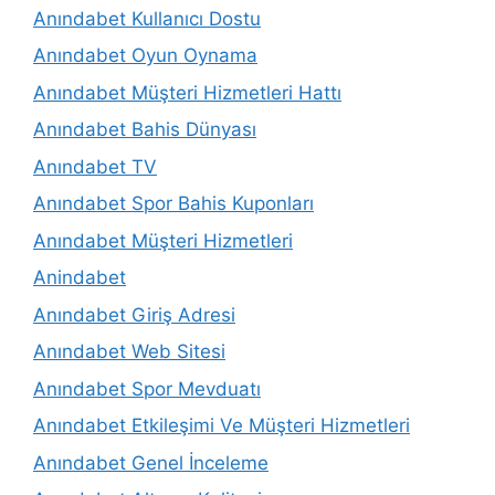
Anındabet Kullanıcı Dostu
Anındabet Oyun Oynama
Anındabet Müşteri Hizmetleri Hattı
Anındabet Bahis Dünyası
Anındabet TV
Anındabet Spor Bahis Kuponları
Anındabet Müşteri Hizmetleri
Anindabet
Anındabet Giriş Adresi
Anındabet Web Sitesi
Anındabet Spor Mevduatı
Anındabet Etkileşimi Ve Müşteri Hizmetleri
Anındabet Genel İnceleme