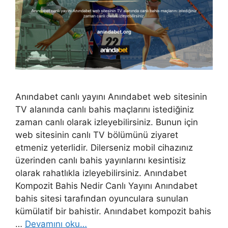
Anındabet canlı yayını Anındabet web sitesinin
TV alanında canlı bahis maçlarını istediğiniz
zaman canlı olarak izleyebilirsiniz. Bunun için
web sitesinin canlı TV bölümünü ziyaret
etmeniz yeterlidir. Dilerseniz mobil cihazınız
üzerinden canlı bahis yayınlarını kesintisiz
olarak rahatlıkla izleyebilirsiniz. Anındabet
Kompozit Bahis Nedir Canlı Yayını Anındabet
bahis sitesi tarafından oyunculara sunulan
kümülatif bir bahistir. Anındabet kompozit bahis
…
Devamını oku…