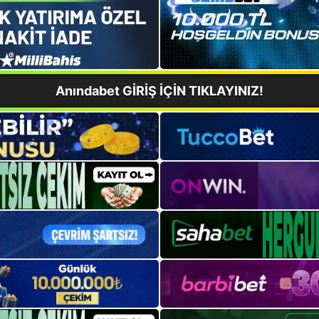
Anındabet GİRİŞ İÇİN TIKLAYINIZ!