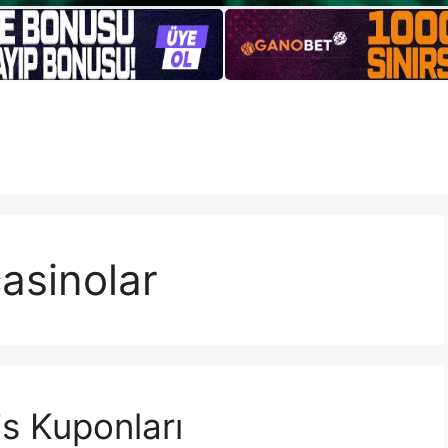
asinolar
s Kuponları