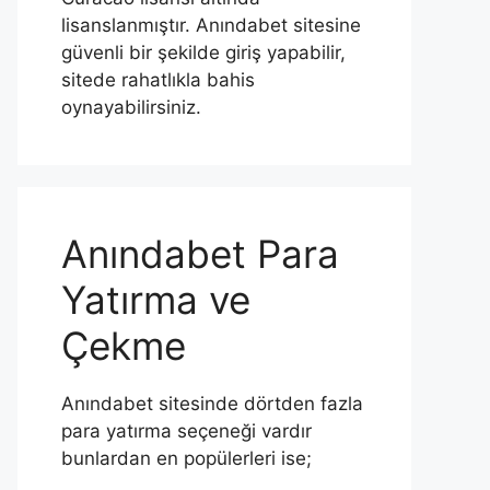
lisanslanmıştır. Anındabet sitesine
güvenli bir şekilde giriş yapabilir,
sitede rahatlıkla bahis
oynayabilirsiniz.
Anındabet Para
Yatırma ve
Çekme
Anındabet sitesinde dörtden fazla
para yatırma seçeneği vardır
bunlardan en popülerleri ise;