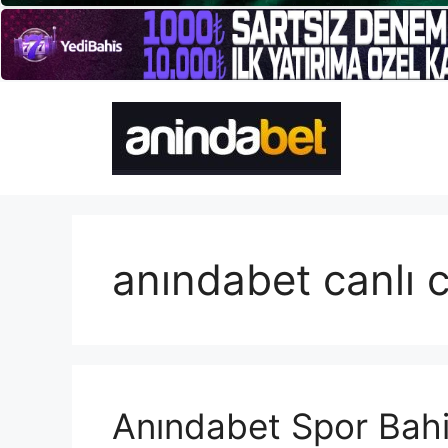
İçeriğe
atla
anındabet canlı c
Anındabet Spor Bahi