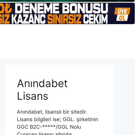
Anındabet
Lisans
Anındabet, lisanslı bir sitedir.
Lisans bilgileri ise; GGL. şirketinin
GGC B2C-*****/GGL Nolu
Curacao lisansı altında