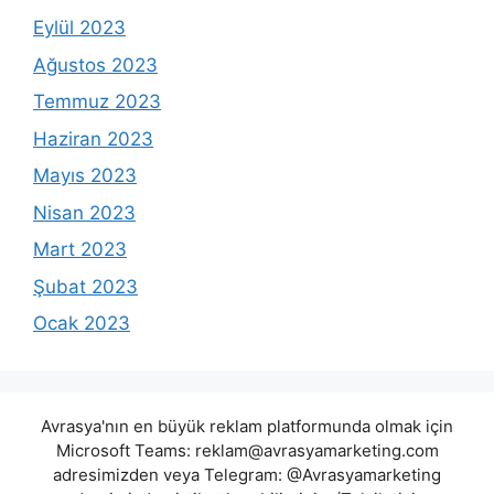
Eylül 2023
Ağustos 2023
Temmuz 2023
Haziran 2023
Mayıs 2023
Nisan 2023
Mart 2023
Şubat 2023
Ocak 2023
Avrasya'nın en büyük reklam platformunda olmak için
Microsoft Teams:
reklam@avrasyamarketing.com
adresimizden veya Telegram: @Avrasyamarketing