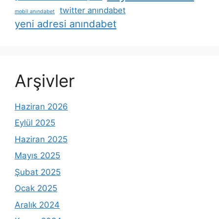
twitter anındabet
mobil anındabet
yeni adresi anındabet
Arşivler
Haziran 2026
Eylül 2025
Haziran 2025
Mayıs 2025
Şubat 2025
Ocak 2025
Aralık 2024