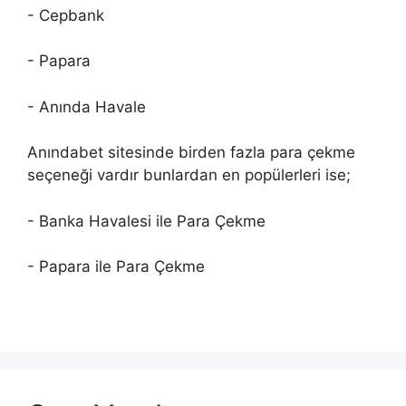
- Cepbank
- Papara
- Anında Havale
Anındabet sitesinde birden fazla para çekme
seçeneği vardır bunlardan en popülerleri ise;
- Banka Havalesi ile Para Çekme
- Papara ile Para Çekme