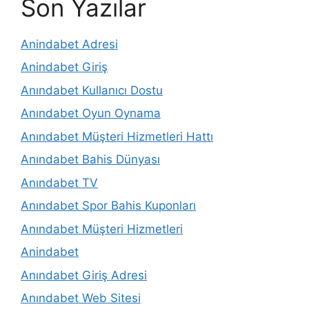
Son Yazılar
Anindabet Adresi
Anindabet Giriş
Anındabet Kullanıcı Dostu
Anındabet Oyun Oynama
Anındabet Müşteri Hizmetleri Hattı
Anındabet Bahis Dünyası
Anındabet TV
Anındabet Spor Bahis Kuponları
Anındabet Müşteri Hizmetleri
Anindabet
Anındabet Giriş Adresi
Anındabet Web Sitesi