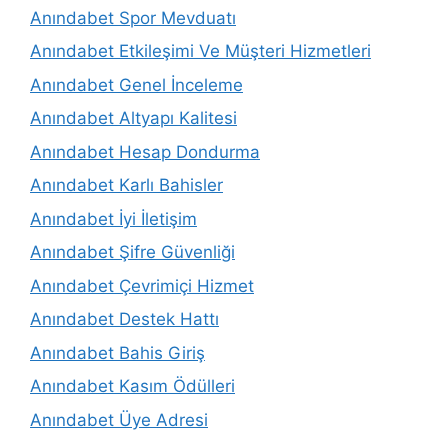
Anındabet Spor Mevduatı
Anındabet Etkileşimi Ve Müşteri Hizmetleri
Anındabet Genel İnceleme
Anındabet Altyapı Kalitesi
Anındabet Hesap Dondurma
Anındabet Karlı Bahisler
Anındabet İyi İletişim
Anındabet Şifre Güvenliği
Anındabet Çevrimiçi Hizmet
Anındabet Destek Hattı
Anındabet Bahis Giriş
Anındabet Kasım Ödülleri
Anındabet Üye Adresi