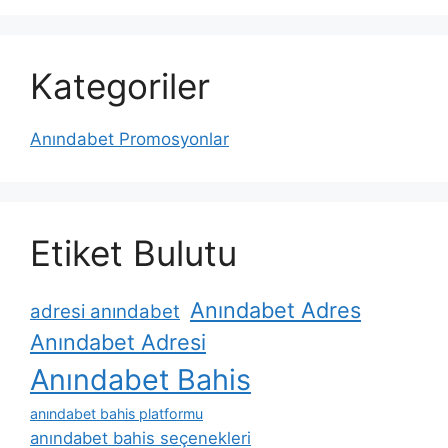
Kategoriler
Anındabet Promosyonlar
Etiket Bulutu
Anındabet Adres
adresi anındabet
Anındabet Adresi
Anındabet Bahis
anındabet bahis platformu
anındabet bahis seçenekleri