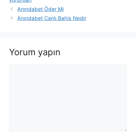
Anındabet Öder Mi
Anındabet Canlı Bahis Nedir
Yorum yapın
Yorum