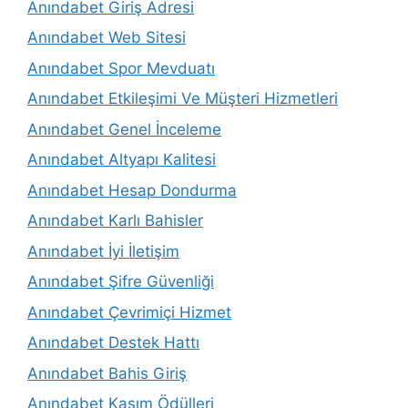
Anındabet Giriş Adresi
Anındabet Web Sitesi
Anındabet Spor Mevduatı
Anındabet Etkileşimi Ve Müşteri Hizmetleri
Anındabet Genel İnceleme
Anındabet Altyapı Kalitesi
Anındabet Hesap Dondurma
Anındabet Karlı Bahisler
Anındabet İyi İletişim
Anındabet Şifre Güvenliği
Anındabet Çevrimiçi Hizmet
Anındabet Destek Hattı
Anındabet Bahis Giriş
Anındabet Kasım Ödülleri