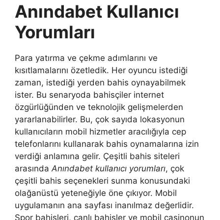
Anındabet Kullanıcı
Yorumları
Para yatırma ve çekme adımlarını ve
kısıtlamalarını özetledik. Her oyuncu istediği
zaman, istediği yerden bahis oynayabilmek
ister. Bu senaryoda bahisçiler internet
özgürlüğünden ve teknolojik gelişmelerden
yararlanabilirler. Bu, çok sayıda lokasyonun
kullanıcıların mobil hizmetler aracılığıyla cep
telefonlarını kullanarak bahis oynamalarına izin
verdiği anlamına gelir. Çeşitli bahis siteleri
arasında
Anındabet kullanıcı yorumları
, çok
çeşitli bahis seçenekleri sunma konusundaki
olağanüstü yeteneğiyle öne çıkıyor. Mobil
uygulamanın ana sayfası inanılmaz değerlidir.
Spor bahisleri, canlı bahisler ve mobil casinonun