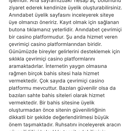
işlemdir. Ana sayfamızdaki ‘hesap aç’ bölümünü
ziyaret ederek kendinize üyelik oluşturabilirsiniz.
Anındabet üyelik sayfasını inceleyerek siteye
üye olmanızı öneririz. Kayıt olmak için sağlanan
butona tıklamanız yeterlidir. Anındabet çevrimiçi
bir casino platformudur. Şu anda hizmet veren
çevrimiçi casino platformlarından biridir.
Günümüzde bireyler gelirlerini desteklemek için
sıklıkla çevrimiçi casino platformlarını
aramaktadırlar. İnternetin yaygın olmasına
rağmen birçok bahis sitesi hala hizmet
vermektedir. Çok sayıda çevrimiçi casino
platformu mevcuttur. Bazıları güvenilir olsa da
bazıları sahte bahis siteleri olarak hizmet
vermektedir. Bir bahis sitesine üyelik
oluşturmadan önce sitenin güvenilirliğinin
dikkatli bir şekilde değerlendirilmesi büyük
önem taşımaktadır. Ruhsatını inceleyerek aracın