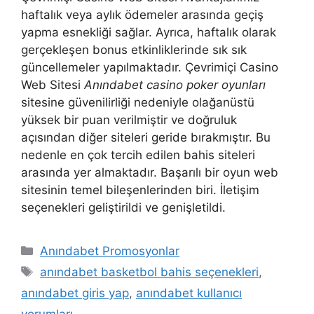
haftalık veya aylık ödemeler arasında geçiş
yapma esnekliği sağlar. Ayrıca, haftalık olarak
gerçekleşen bonus etkinliklerinde sık sık
güncellemeler yapılmaktadır. Çevrimiçi Casino
Web Sitesi
Anındabet casino poker oyunları
sitesine güvenilirliği nedeniyle olağanüstü
yüksek bir puan verilmiştir ve doğruluk
açısından diğer siteleri geride bırakmıştır. Bu
nedenle en çok tercih edilen bahis siteleri
arasında yer almaktadır. Başarılı bir oyun web
sitesinin temel bileşenlerinden biri. İletişim
seçenekleri geliştirildi ve genişletildi.
Kategoriler
Anındabet Promosyonlar
Etiketler
anındabet basketbol bahis seçenekleri
,
anındabet giris yap
,
anındabet kullanıcı
yorumları