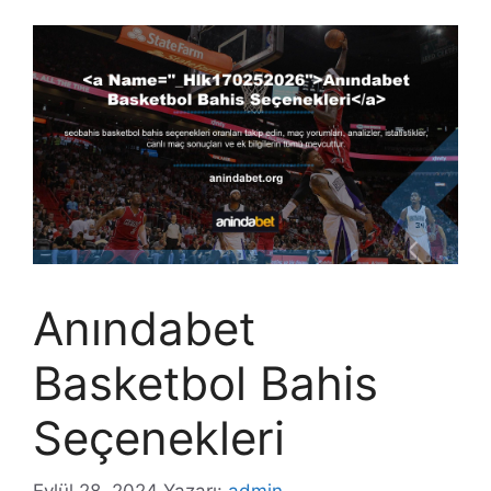
Anındabet
Basketbol Bahis
Seçenekleri