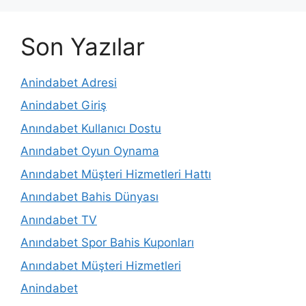
Son Yazılar
Anindabet Adresi
Anindabet Giriş
Anındabet Kullanıcı Dostu
Anındabet Oyun Oynama
Anındabet Müşteri Hizmetleri Hattı
Anındabet Bahis Dünyası
Anındabet TV
Anındabet Spor Bahis Kuponları
Anındabet Müşteri Hizmetleri
Anindabet