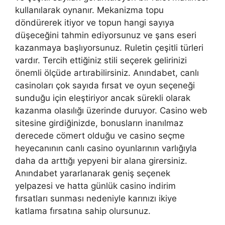
kullanılarak oynanır. Mekanizma topu
döndürerek itiyor ve topun hangi sayıya
düşeceğini tahmin ediyorsunuz ve şans eseri
kazanmaya başlıyorsunuz. Ruletin çeşitli türleri
vardır. Tercih ettiğiniz stili seçerek gelirinizi
önemli ölçüde artırabilirsiniz. Anındabet, canlı
casinoları çok sayıda fırsat ve oyun seçeneği
sunduğu için eleştiriyor ancak sürekli olarak
kazanma olasılığı üzerinde duruyor. Casino web
sitesine girdiğinizde, bonusların inanılmaz
derecede cömert olduğu ve casino seçme
heyecanının canlı casino oyunlarının varlığıyla
daha da arttığı yepyeni bir alana girersiniz.
Anındabet yararlanarak geniş seçenek
yelpazesi ve hatta günlük casino indirim
fırsatları sunması nedeniyle karınızı ikiye
katlama fırsatına sahip olursunuz.