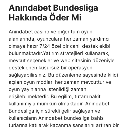
Anındabet Bundesliga
Hakkında Öder Mi
Anındabet casino ve diğer tüm oyun
alanlarında, oyunculara her zaman yardımcı
olmaya hazır 7/24 özel bir canlı destek ekibi
bulunmaktadır.Yatırım stratejileri kullanarak,
mevcut seçenekler ve web sitesinin düzeniyle
desteklenen kusursuz bir operasyon
sağlayabilirsiniz. Bu düzenleme sayesinde kilidi
açılan oyun modları her zaman mevcuttur ve
oyun yayınlarına istenildiği zaman
erişilebilmektedir. Bu eğilim, tutarlı nakit
kullanımıyla mümkün olmaktadır. Anındabet,
Bundesliga için sürekli gelir sağlayan ve
kullanıcıların Anındabet bundesliga bahis
turlarına katılarak kazanma şanslarını artıran bir