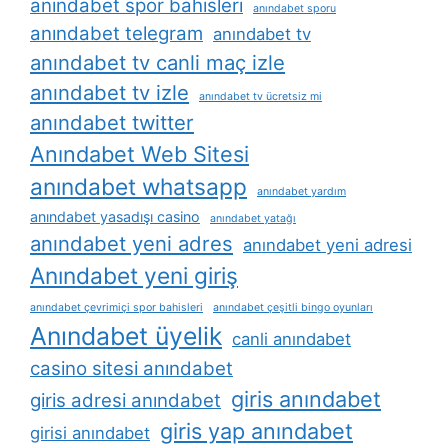
anındabet spor bahisleri
anındabet sporu
anındabet telegram
anındabet tv
anındabet tv canli maç izle
anındabet tv izle
anındabet tv ücretsiz mi
anındabet twitter
Anındabet Web Sitesi
anındabet whatsapp
anındabet yardım
anındabet yasadışı casino
anındabet yatağı
anındabet yeni adres
anındabet yeni adresi
Anındabet yeni giriş
anındabet çevrimiçi spor bahisleri
anındabet çeşitli bingo oyunları
Anındabet üyelik
canli anındabet
casino sitesi anındabet
giris anındabet
giris adresi anındabet
giris yap anındabet
girisi anındabet