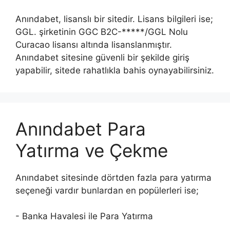
Anındabet, lisanslı bir sitedir. Lisans bilgileri ise;
GGL. şirketinin GGC B2C-*****/GGL Nolu
Curacao lisansı altında lisanslanmıştır.
Anındabet sitesine güvenli bir şekilde giriş
yapabilir, sitede rahatlıkla bahis oynayabilirsiniz.
Anındabet Para
Yatırma ve Çekme
Anındabet sitesinde dörtden fazla para yatırma
seçeneği vardır bunlardan en popülerleri ise;
- Banka Havalesi ile Para Yatırma