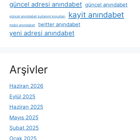
güncel adresi anındabet
güncel anındabet
kayit anındabet
güncel anındabet kullanım koşulları
twitter anındabet
mobil anındabet
yeni adresi anındabet
Arşivler
Haziran 2026
Eylül 2025
Haziran 2025
Mayıs 2025
Şubat 2025
Ocak 2025