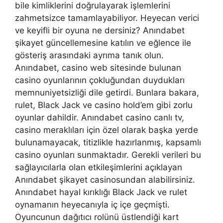
bile kimliklerini doğrulayarak işlemlerini
zahmetsizce tamamlayabiliyor. Heyecan verici
ve keyifli bir oyuna ne dersiniz? Anındabet
şikayet güncellemesine katılın ve eğlence ile
gösteriş arasındaki ayrıma tanık olun.
Anındabet, casino web sitesinde bulunan
casino oyunlarının çokluğundan duydukları
memnuniyetsizliği dile getirdi. Bunlara bakara,
rulet, Black Jack ve casino hold’em gibi zorlu
oyunlar dahildir. Anındabet casino canlı tv,
casino meraklıları için özel olarak başka yerde
bulunamayacak, titizlikle hazırlanmış, kapsamlı
casino oyunları sunmaktadır. Gerekli verileri bu
sağlayıcılarla olan etkileşimlerini açıklayan
Anındabet şikayet casinosundan alabilirsiniz.
Anındabet hayal kırıklığı Black Jack ve rulet
oynamanın heyecanıyla iç içe geçmişti.
Oyuncunun dağıtıcı rolünü üstlendiği kart