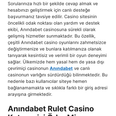
Sorularınıza hızlı bir şekilde cevap almak ve
hesabınızı geliştirmek için canlı desteğe
başvurmanız tavsiye edilir. Casino sitesinin
öncelikli odak noktası olan yardım ve destek
ekibi, Anındabet casinosuna sürekli olarak
gelişmiş hizmetler sunmaktadır. Bu özellik,
çeşitli Anındabet casino oyunlarını zahmetsizce
değiştirmenize ve bunlara katılmanıza olanak
tanıyarak kesintisiz ve verimli bir oyun deneyimi
sağlar. Ülkemizde hem yasal hem de yasa dışı
çevrimiçi casinonun
Anındabet
ve canlı
casinonun varlığını sürdürdüğü bilinmektedir. Bu
nedenle bazı kullanıcılar siteye hemen
bağlanamamakta ve sıklıkla farklı bir giriş adresi
arayışına girmektedir.
Anındabet Rulet Casino