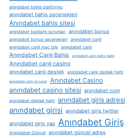
anındabet bahis platformu
anındabet bahis seçenekleri
Anındabet bahis sitesi
anındabet bonus
anındabet bağlantı sorunları
anındabet bonus seçenekleri
anındabet canli
anındabet canli maç izle
anındabet canlı
Anındabet Canlı Bahis
anındabet canlı bahis nedir
Anındabet canlı casino
anındabet canlı destek
anındabet canlı destek hattı
Anındabet Casino
anındabet canlı ve sanal
anındabet casino sitesi
anındabet com
anındabet giris adresi
anındabet destek hattı
anındabet girisi
anındabet giris twitter
Anındabet Giriş
anındabet giris yap
anındabet güncel adres
Anındabet Güncel