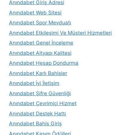
Anındabet Giriş Adresi
Anındabet Web Sitesi
Anındabet Spor Mevduatı
Anındabet Etkileşimi Ve Müşteri Hizmetleri
Anındabet Genel İnceleme
Anındabet Altyapı Kalitesi
Anındabet Hesap Dondurma
Anındabet Karlı Bahisler
Anındabet İyi İletişim
Anındabet Şifre Güvenliği
Anındabet Çevrimiçi Hizmet
Anındabet Destek Hattı
Anındabet Bahis Giriş
Anındabet Kasım Ödülleri