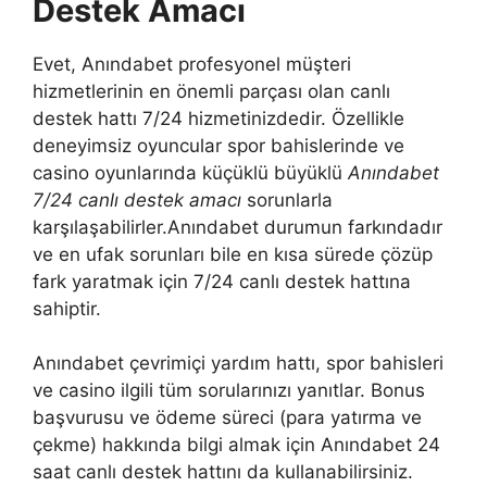
Destek Amacı
Evet, Anındabet profesyonel müşteri
hizmetlerinin en önemli parçası olan canlı
destek hattı 7/24 hizmetinizdedir. Özellikle
deneyimsiz oyuncular spor bahislerinde ve
casino oyunlarında küçüklü büyüklü
Anındabet
7/24 canlı destek amacı
sorunlarla
karşılaşabilirler.Anındabet durumun farkındadır
ve en ufak sorunları bile en kısa sürede çözüp
fark yaratmak için 7/24 canlı destek hattına
sahiptir.
Anındabet çevrimiçi yardım hattı, spor bahisleri
ve casino ilgili tüm sorularınızı yanıtlar. Bonus
başvurusu ve ödeme süreci (para yatırma ve
çekme) hakkında bilgi almak için Anındabet 24
saat canlı destek hattını da kullanabilirsiniz.