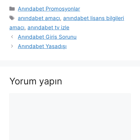
Kategoriler
Anındabet Promosyonlar
Etiketler
anındabet amacı
,
anındabet lisans bilgileri
amacı
,
anındabet tv izle
Anındabet Giriş Sorunu
Anındabet Yasadışı
Yorum yapın
Yorum