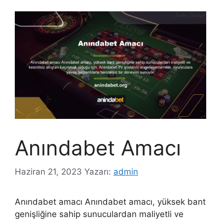
Anındabet Amacı
Haziran 21, 2023
Yazarı:
admin
Anındabet amacı Anındabet amacı, yüksek bant
genişliğine sahip sunuculardan maliyetli ve