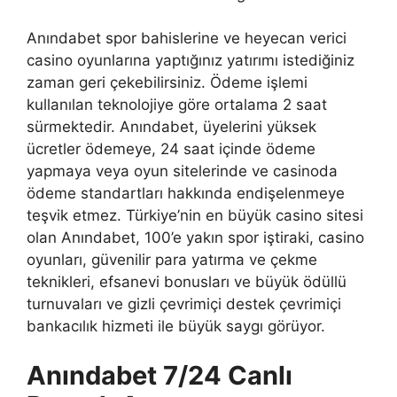
Anındabet spor bahislerine ve heyecan verici
casino oyunlarına yaptığınız yatırımı istediğiniz
zaman geri çekebilirsiniz. Ödeme işlemi
kullanılan teknolojiye göre ortalama 2 saat
sürmektedir. Anındabet, üyelerini yüksek
ücretler ödemeye, 24 saat içinde ödeme
yapmaya veya oyun sitelerinde ve casinoda
ödeme standartları hakkında endişelenmeye
teşvik etmez. Türkiye’nin en büyük casino sitesi
olan Anındabet, 100’e yakın spor iştiraki, casino
oyunları, güvenilir para yatırma ve çekme
teknikleri, efsanevi bonusları ve büyük ödüllü
turnuvaları ve gizli çevrimiçi destek çevrimiçi
bankacılık hizmeti ile büyük saygı görüyor.
Anındabet 7/24 Canlı