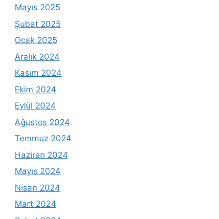
Mayıs 2025
Şubat 2025
Ocak 2025
Aralık 2024
Kasım 2024
Ekim 2024
Eylül 2024
Ağustos 2024
Temmuz 2024
Haziran 2024
Mayıs 2024
Nisan 2024
Mart 2024