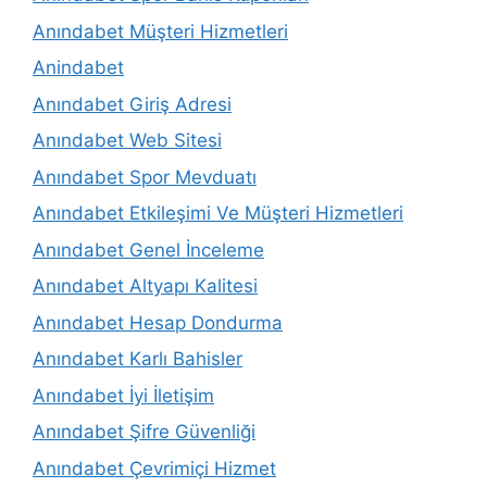
Anındabet Müşteri Hizmetleri
Anindabet
Anındabet Giriş Adresi
Anındabet Web Sitesi
Anındabet Spor Mevduatı
Anındabet Etkileşimi Ve Müşteri Hizmetleri
Anındabet Genel İnceleme
Anındabet Altyapı Kalitesi
Anındabet Hesap Dondurma
Anındabet Karlı Bahisler
Anındabet İyi İletişim
Anındabet Şifre Güvenliği
Anındabet Çevrimiçi Hizmet