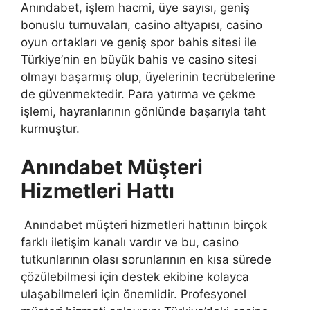
Anındabet, işlem hacmi, üye sayısı, geniş
bonuslu turnuvaları, casino altyapısı, casino
oyun ortakları ve geniş spor bahis sitesi ile
Türkiye’nin en büyük bahis ve casino sitesi
olmayı başarmış olup, üyelerinin tecrübelerine
de güvenmektedir. Para yatırma ve çekme
işlemi, hayranlarının gönlünde başarıyla taht
kurmuştur.
Anındabet Müşteri
Hizmetleri Hattı
Anındabet müşteri hizmetleri hattının birçok
farklı iletişim kanalı vardır ve bu, casino
tutkunlarının olası sorunlarının en kısa sürede
çözülebilmesi için destek ekibine kolayca
ulaşabilmeleri için önemlidir. Profesyonel