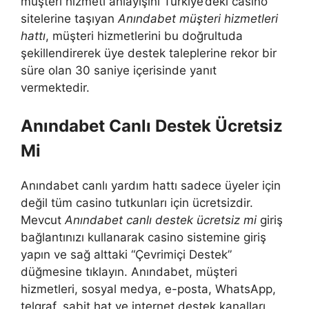
müşteri hizmeti anlayışını Türkiye’deki casino
sitelerine taşıyan
Anındabet müşteri hizmetleri
hattı
, müşteri hizmetlerini bu doğrultuda
şekillendirerek üye destek taleplerine rekor bir
süre olan 30 saniye içerisinde yanıt
vermektedir.
Anındabet Canlı Destek Ücretsiz
Mi
Anındabet canlı yardım hattı sadece üyeler için
değil tüm casino tutkunları için ücretsizdir.
Mevcut
Anındabet canlı destek ücretsiz mi
giriş
bağlantınızı kullanarak casino sistemine giriş
yapın ve sağ alttaki “Çevrimiçi Destek”
düğmesine tıklayın. Anındabet, müşteri
hizmetleri, sosyal medya, e-posta, WhatsApp,
telgraf, sabit hat ve internet destek kanalları