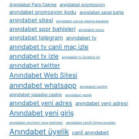
Anındabet Para Çekme
anındabet promosyon
anındabet promosyon kodu
anındabet sanal bahis
anındabet sitesi
anındabet sosyal medya kanalları
anındabet spor bahisleri
anındabet sporu
anındabet telegram
anındabet tv
anındabet tv canli maç izle
anındabet tv izle
anındabet tv ücretsiz mi
anındabet twitter
Anındabet Web Sitesi
anındabet whatsapp
anındabet yardım
anındabet yasadışı casino
anındabet yatağı
anındabet yeni adres
anındabet yeni adresi
Anındabet yeni giriş
anındabet çevrimiçi spor bahisleri
anındabet çeşitli bingo oyunları
Anındabet üyelik
canli anındabet