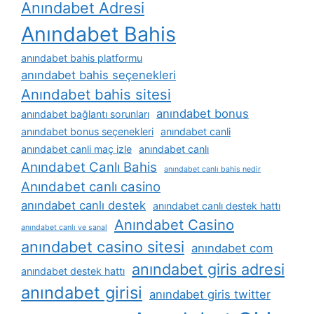
Anındabet Adresi
Anındabet Bahis
anındabet bahis platformu
anındabet bahis seçenekleri
Anındabet bahis sitesi
anındabet bonus
anındabet bağlantı sorunları
anındabet bonus seçenekleri
anındabet canli
anındabet canli maç izle
anındabet canlı
Anındabet Canlı Bahis
anındabet canlı bahis nedir
Anındabet canlı casino
anındabet canlı destek
anındabet canlı destek hattı
Anındabet Casino
anındabet canlı ve sanal
anındabet casino sitesi
anındabet com
anındabet giris adresi
anındabet destek hattı
anındabet girisi
anındabet giris twitter