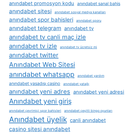
anındabet promosyon kodu
anındabet sanal bahis
anındabet sitesi
anındabet sosyal medya kanalları
anındabet spor bahisleri
anındabet sporu
anındabet telegram
anındabet tv
anındabet tv canli maç izle
anındabet tv izle
anındabet tv ücretsiz mi
anındabet twitter
Anındabet Web Sitesi
anındabet whatsapp
anındabet yardım
anındabet yasadışı casino
anındabet yatağı
anındabet yeni adres
anındabet yeni adresi
Anındabet yeni giriş
anındabet çevrimiçi spor bahisleri
anındabet çeşitli bingo oyunları
Anındabet üyelik
canli anındabet
casino sitesi anındabet