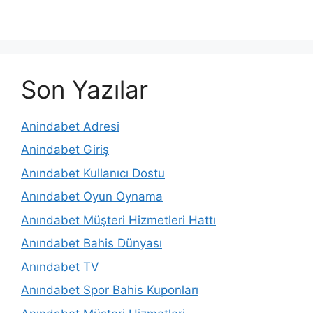
Son Yazılar
Anindabet Adresi
Anindabet Giriş
Anındabet Kullanıcı Dostu
Anındabet Oyun Oynama
Anındabet Müşteri Hizmetleri Hattı
Anındabet Bahis Dünyası
Anındabet TV
Anındabet Spor Bahis Kuponları