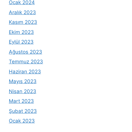
Ocak 2024
Aralık 2023
Kasım 2023
Ekim 2023
Eylül 2023
Ağustos 2023
Temmuz 2023
Haziran 2023
Mayıs 2023
Nisan 2023
Mart 2023
Şubat 2023
Ocak 2023