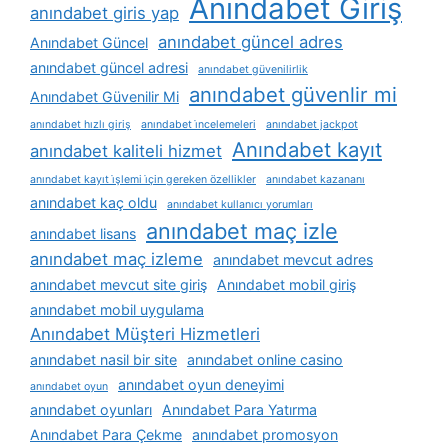
Anındabet Giriş
anındabet giris yap
anındabet güncel adres
Anındabet Güncel
anındabet güncel adresi
anındabet güvenilirlik
anındabet güvenlir mi
Anındabet Güvenilir Mi
anındabet hızlı giriş
anındabet i̇ncelemeleri
anındabet jackpot
Anındabet kayıt
anındabet kaliteli hizmet
anındabet kayıt i̇şlemi i̇çin gereken özellikler
anındabet kazananı
anındabet kaç oldu
anındabet kullanıcı yorumları
anındabet maç izle
anındabet lisans
anındabet maç izleme
anındabet mevcut adres
anındabet mevcut site giriş
Anındabet mobil giriş
anındabet mobil uygulama
Anındabet Müşteri Hizmetleri
anındabet nasil bir site
anındabet online casino
anındabet oyun deneyimi
anındabet oyun
anındabet oyunları
Anındabet Para Yatırma
Anındabet Para Çekme
anındabet promosyon