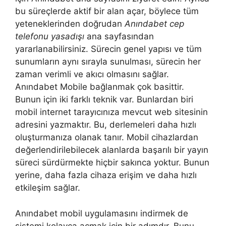
bu süreçlerde aktif bir alan açar, böylece tüm
yeteneklerinden doğrudan
Anındabet cep
telefonu yasadışı
ana sayfasından
yararlanabilirsiniz. Sürecin genel yapısı ve tüm
sunumların aynı sırayla sunulması, sürecin her
zaman verimli ve akıcı olmasını sağlar.
Anındabet Mobile bağlanmak çok basittir.
Bunun için iki farklı teknik var. Bunlardan biri
mobil internet tarayıcınıza mevcut web sitesinin
adresini yazmaktır. Bu, derlemeleri daha hızlı
oluşturmanıza olanak tanır. Mobil cihazlardan
değerlendirilebilecek alanlarda başarılı bir yayın
süreci sürdürmekte hiçbir sakınca yoktur. Bunun
yerine, daha fazla cihaza erişim ve daha hızlı
etkileşim sağlar.
Anındabet mobil uygulamasını indirmek de
sistemi kolayca açmak için bir adımdır. Bunu