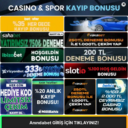
×
Anındabet GİRİŞ İÇİN TIKLAYINIZ!