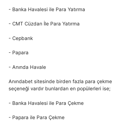
- Banka Havalesi ile Para Yatırma
- CMT Cüzdan İle Para Yatırma
- Cepbank
- Papara
- Anında Havale
Anındabet sitesinde birden fazla para çekme
seçeneği vardır bunlardan en popülerleri ise;
- Banka Havalesi ile Para Çekme
- Papara ile Para Çekme