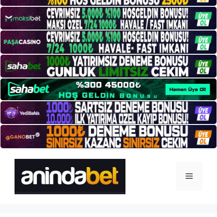
İçeriğe
atla
Menü