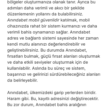
bölgeler oluşturmanıza olanak tanır. Ayrıca bu
adımları daha verimli ve akıcı bir şekilde
düzenlemenin yollarını da bulabilirsiniz.
Anındabet mobil güvenlidir
katılmak, mobil
cihazınızda rahat bir sistem kurmanızı ve daha
verimli bahis oynamanızı sağlar. Anındabet
adres ve bağlantı sistemi sayesinde her zaman
kendi mutlu alanınızı değerlendirebilir ve
geliştirebilirsiniz. Bu durumda Anındabet,
fırsatları bulmak, güçlü fırsat alanları oluşturmak
ve daha etkili seviyeler oluşturmak için de
kullanılabilir. Aslında bu süreç ve sistem,
başarınızı ve gelirinizi sürdürebileceğiniz alanları
da belirleyebilir.
Anındabet, ülkemizdeki garip yerlerden biridir.
Haram gibi. Bu, kayıtlı adresinizi değiştirecektir.
Bu zor durum, Anındabet bahis aralığının