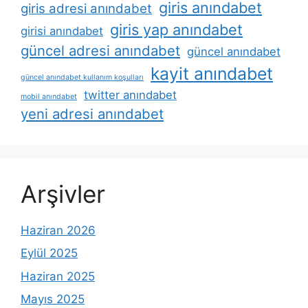
giris anındabet
giris adresi anındabet
giris yap anındabet
girisi anındabet
güncel adresi anındabet
güncel anındabet
kayit anındabet
güncel anındabet kullanım koşulları
twitter anındabet
mobil anındabet
yeni adresi anındabet
Arşivler
Haziran 2026
Eylül 2025
Haziran 2025
Mayıs 2025