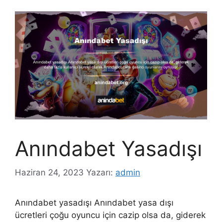
Anındabet Yasadışı
Haziran 24, 2023
Yazarı:
admin
Anındabet yasadışı Anındabet yasa dışı
ücretleri çoğu oyuncu için cazip olsa da, giderek