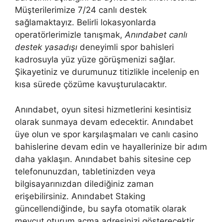
Müşterilerimize 7/24 canlı destek
sağlamaktayız. Belirli lokasyonlarda
operatörlerimizle tanışmak,
Anındabet canlı
destek yasadışı
deneyimli spor bahisleri
kadrosuyla yüz yüze görüşmenizi sağlar.
Şikayetiniz ve durumunuz titizlikle incelenip en
kısa sürede çözüme kavuşturulacaktır.
Anındabet, oyun sitesi hizmetlerini kesintisiz
olarak sunmaya devam edecektir. Anındabet
üye olun ve spor karşılaşmaları ve canlı casino
bahislerine devam edin ve hayallerinize bir adım
daha yaklaşın. Anındabet bahis sitesine cep
telefonunuzdan, tabletinizden veya
bilgisayarınızdan dilediğiniz zaman
erişebilirsiniz. Anındabet Staking
güncellendiğinde, bu sayfa otomatik olarak
mevcut oturum açma adresinizi gösterecektir.