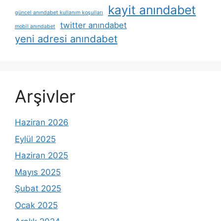
kayit anındabet
güncel anındabet kullanım koşulları
twitter anındabet
mobil anındabet
yeni adresi anındabet
Arşivler
Haziran 2026
Eylül 2025
Haziran 2025
Mayıs 2025
Şubat 2025
Ocak 2025