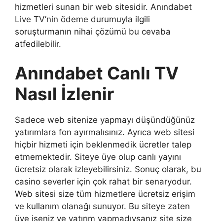
hizmetleri sunan bir web sitesidir. Anındabet
Live TV’nin ödeme durumuyla ilgili
soruşturmanın nihai çözümü bu cevaba
atfedilebilir.
Anındabet Canlı TV
Nasıl İzlenir
Sadece web sitenize yapmayı düşündüğünüz
yatırımlara fon ayırmalısınız. Ayrıca web sitesi
hiçbir hizmeti için beklenmedik ücretler talep
etmemektedir. Siteye üye olup canlı yayını
ücretsiz olarak izleyebilirsiniz. Sonuç olarak, bu
casino severler için çok rahat bir senaryodur.
Web sitesi size tüm hizmetlere ücretsiz erişim
ve kullanım olanağı sunuyor. Bu siteye zaten
üye iseniz ve yatırım yapmadıysanız site size