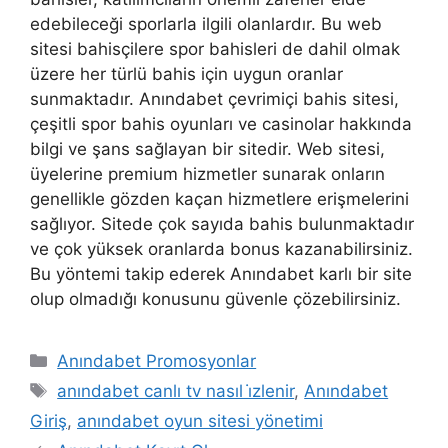
edebileceği sporlarla ilgili olanlardır. Bu web
sitesi bahisçilere spor bahisleri de dahil olmak
üzere her türlü bahis için uygun oranlar
sunmaktadır. Anındabet çevrimiçi bahis sitesi,
çeşitli spor bahis oyunları ve casinolar hakkında
bilgi ve şans sağlayan bir sitedir. Web sitesi,
üyelerine premium hizmetler sunarak onların
genellikle gözden kaçan hizmetlere erişmelerini
sağlıyor. Sitede çok sayıda bahis bulunmaktadır
ve çok yüksek oranlarda bonus kazanabilirsiniz.
Bu yöntemi takip ederek Anındabet karlı bir site
olup olmadığı konusunu güvenle çözebilirsiniz.
Kategoriler
Anındabet Promosyonlar
Etiketler
anındabet canlı tv nasıl i̇zlenir
,
Anındabet
Giriş
,
anındabet oyun sitesi yönetimi