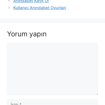
Anındabet Kayıt Ol
Kullanıcı Anındabet Oyunları
Yorum yapın
Yorum
İsim