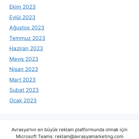
Ekim 2023
Eylül 2023
Ağustos 2023
Temmuz 2023
Haziran 2023
Mayıs 2023
Nisan 2023
Mart 2023
Şubat 2023
Ocak 2023
Avrasya'nın en büyük reklam platformunda olmak için
Microsoft Teams:
reklam@avrasyamarketing.com