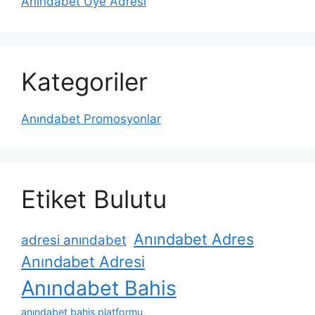
Anındabet Üye Adresi
Kategoriler
Anındabet Promosyonlar
Etiket Bulutu
Anındabet Adres
adresi anındabet
Anındabet Adresi
Anındabet Bahis
anındabet bahis platformu