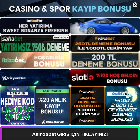
×
Anındabet GİRİŞ İÇİN TIKLAYINIZ!