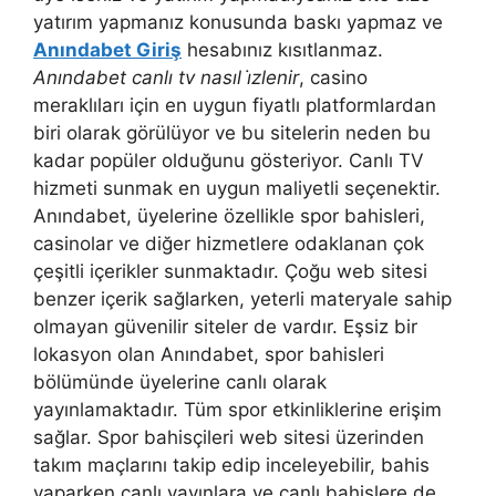
yatırım yapmanız konusunda baskı yapmaz ve
Anındabet Giriş
hesabınız kısıtlanmaz.
Anındabet canlı tv nasıl i̇zlenir
, casino
meraklıları için en uygun fiyatlı platformlardan
biri olarak görülüyor ve bu sitelerin neden bu
kadar popüler olduğunu gösteriyor. Canlı TV
hizmeti sunmak en uygun maliyetli seçenektir.
Anındabet, üyelerine özellikle spor bahisleri,
casinolar ve diğer hizmetlere odaklanan çok
çeşitli içerikler sunmaktadır. Çoğu web sitesi
benzer içerik sağlarken, yeterli materyale sahip
olmayan güvenilir siteler de vardır. Eşsiz bir
lokasyon olan Anındabet, spor bahisleri
bölümünde üyelerine canlı olarak
yayınlamaktadır. Tüm spor etkinliklerine erişim
sağlar. Spor bahisçileri web sitesi üzerinden
takım maçlarını takip edip inceleyebilir, bahis
yaparken canlı yayınlara ve canlı bahislere de