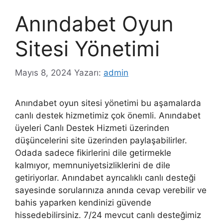
Anındabet Oyun
Sitesi Yönetimi
Mayıs 8, 2024
Yazarı:
admin
Anındabet oyun sitesi yönetimi bu aşamalarda
canlı destek hizmetimiz çok önemli. Anındabet
üyeleri Canlı Destek Hizmeti üzerinden
düşüncelerini site üzerinden paylaşabilirler.
Odada sadece fikirlerini dile getirmekle
kalmıyor, memnuniyetsizliklerini de dile
getiriyorlar. Anındabet ayrıcalıklı canlı desteği
sayesinde sorularınıza anında cevap verebilir ve
bahis yaparken kendinizi güvende
hissedebilirsiniz. 7/24 mevcut canlı desteğimiz