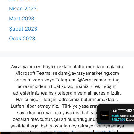
Nisan 2023
Mart 2023
Şubat 2023
Ocak 2023
Avrasya'nın en büyük reklam platformunda olmak için
Microsoft Teams:
reklam@avrasyamarketing.com
adresimizden veya Telegram: @Avrasyamarketing
adresimizden irtibat kurabilirsiniz. (Tek iletişim
adreslerimiz teams / telegram ve mail adresimizdir.
Harici hiçbir iletişim adresimiz bulunmamaktadır.
Lütfen itibar etmeyiniz.) Türkiye yasalarına göre 7258
sayılı kanun uyarınca yasa dışı bahis oynamanın
cezaları mevcuttur. Şu an bulunduğunuz site hiç bir
şekilde illegal bahis oyunları oynatmıyor ve oynamaya
aracı olmuyordur.
betvoy
|
kingroyal
|
hızlıbahis
|