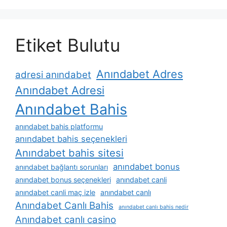
Etiket Bulutu
Anındabet Adres
adresi anındabet
Anındabet Adresi
Anındabet Bahis
anındabet bahis platformu
anındabet bahis seçenekleri
Anındabet bahis sitesi
anındabet bonus
anındabet bağlantı sorunları
anındabet bonus seçenekleri
anındabet canli
anındabet canli maç izle
anındabet canlı
Anındabet Canlı Bahis
anındabet canlı bahis nedir
Anındabet canlı casino