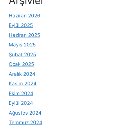
Arşivler
Haziran 2026
Eylül 2025
Haziran 2025
Mayıs 2025
Şubat 2025
Ocak 2025
Aralık 2024
Kasım 2024
Ekim 2024
Eylül 2024
Ağustos 2024
Temmuz 2024