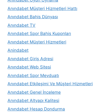
Anındabet Oyun Oynama
Anındabet Müşteri Hizmetleri Hattı
Anındabet Bahis Dünyası
Anındabet TV
Anındabet Spor Bahis Kuponları
Anındabet Müşteri Hizmetleri
Anindabet
Anındabet Giriş Adresi
Anındabet Web Sitesi
Anındabet Spor Mevduatı
Anındabet Etkileşimi Ve Müşteri Hizmetleri
Anındabet Genel İnceleme
Anındabet Altyapı Kalitesi
Anındabet Hesap Dondurma