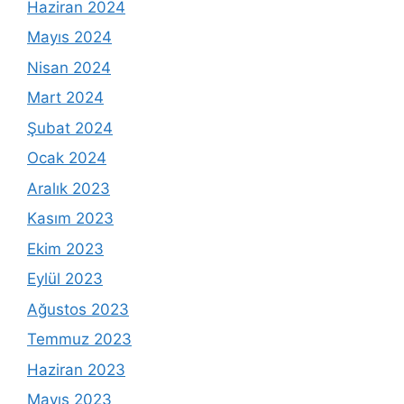
Haziran 2024
Mayıs 2024
Nisan 2024
Mart 2024
Şubat 2024
Ocak 2024
Aralık 2023
Kasım 2023
Ekim 2023
Eylül 2023
Ağustos 2023
Temmuz 2023
Haziran 2023
Mayıs 2023