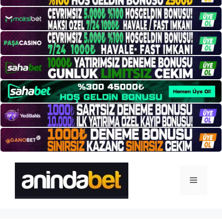
İçeriğe
atla
Menü