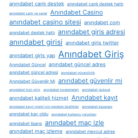
anındabet canlı destek
anındabet canlı destek hattı
Anındabet Casino
anındabet canlı ve sanal
anındabet casino sitesi
anındabet com
anındabet giris adresi
anındabet destek hattı
anındabet girisi
anındabet giris twitter
Anındabet Giriş
anındabet giris yap
anındabet güncel adres
Anındabet Güncel
anındabet güncel adresi
anındabet güvenilirlik
anındabet güvenlir mi
Anındabet Güvenilir Mi
anındabet hızlı giriş
anındabet i̇ncelemeleri
anındabet jackpot
Anındabet kayıt
anındabet kaliteli hizmet
anındabet kayıt i̇şlemi i̇çin gereken özellikler
anındabet kazananı
anındabet kaç oldu
anındabet kullanıcı yorumları
anındabet maç izle
anındabet lisans
anındabet maç izleme
anındabet mevcut adres